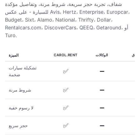
شفاف، تجربة حجز سريعة، شروط مرنة، وتفاصيل مؤكدة
للسيارة - على عكس Avis، Hertz، Enterprise، Europcar،
Budget، Sixt، Alamo، National، Thrifty، Dollar،
Rentalcars.com، DiscoverCars، QEEQ، Getaround، أو
Turo.
سواق
الوكالات
CAROL.RENT
الميزة
تشكيلة سيارات
✅
➖
ضخمة
✅
➖
شروط مرنة
✅
➖
لا رسوم خفية
✅
➖
حجز سريع