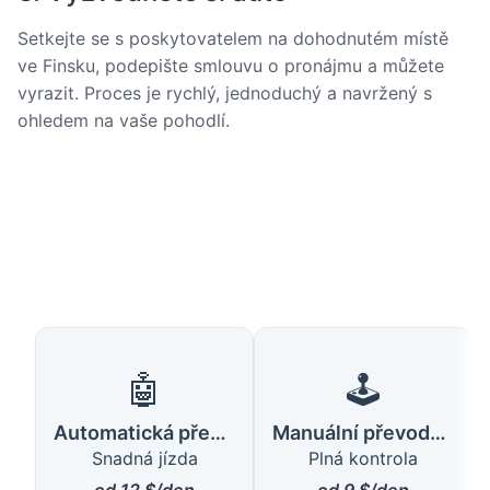
Setkejte se s poskytovatelem na dohodnutém místě
ve Finsku, podepište smlouvu o pronájmu a můžete
vyrazit. Proces je rychlý, jednoduchý a navržený s
ohledem na vaše pohodlí.
🤖
🕹️
Automatická převodovka
Manuální převodovka
Snadná jízda
Plná kontrola
od 12 $/den
od 9 $/den