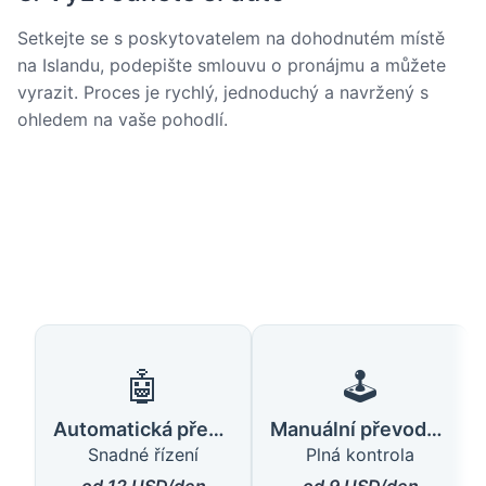
Setkejte se s poskytovatelem na dohodnutém místě
na Islandu, podepište smlouvu o pronájmu a můžete
vyrazit. Proces je rychlý, jednoduchý a navržený s
ohledem na vaše pohodlí.
🤖
🕹️
Automatická převodovka
Manuální převodovka
Snadné řízení
Plná kontrola
od 12 USD/den
od 9 USD/den