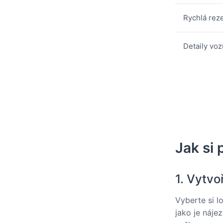
Rychlá rez
Detaily voz
Jak si 
1. Vytvo
Vyberte si l
jako je náje