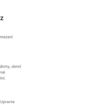
ez
omezení
álohy, denní
vné
lní.
 Upravte