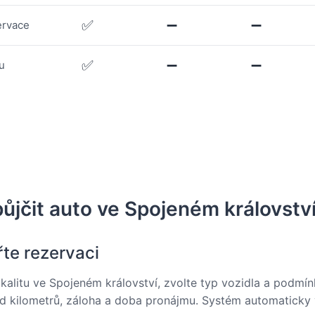
✅
➖
➖
ervace
✅
➖
➖
u
půjčit auto ve Spojeném královstv
řte rezervaci
okalitu ve Spojeném království, zvolte typ vozidla a podmí
zd kilometrů, záloha a doba pronájmu. Systém automaticky