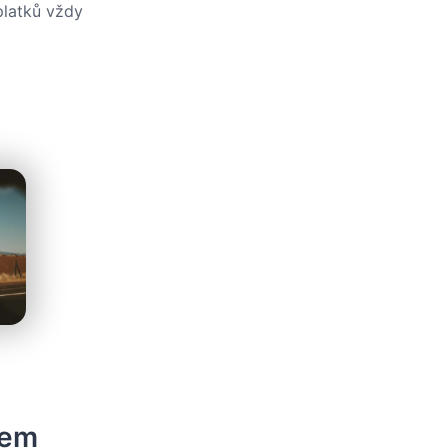
platků vždy
jem