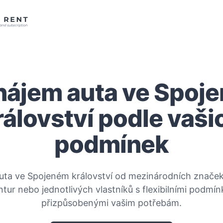
nájem auta ve Spoj
rálovství podle vaši
podmínek
auta ve Spojeném království od mezinárodních značek
tur nebo jednotlivých vlastníků s flexibilními podmí
přizpůsobenými vašim potřebám.