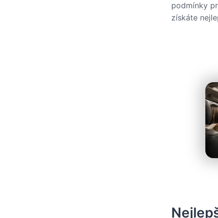
podmínky pr
získáte nejl
Nejlepš