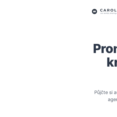
Pro
k
Půjčte si 
agen