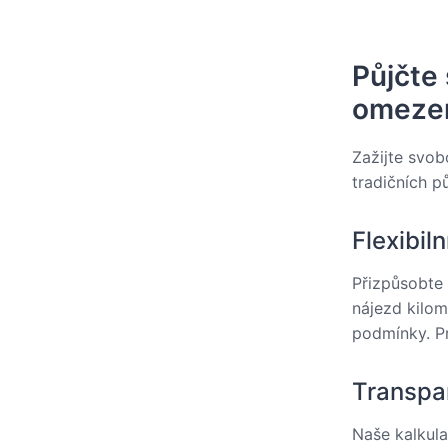
Půjčte 
omeze
Zažijte svob
tradičních p
Flexibil
Přizpůsobte 
nájezd kilom
podmínky. Pr
Transpa
Naše kalkul