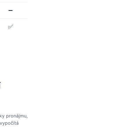
➖
✅
í
nky pronájmu,
 vypočítá