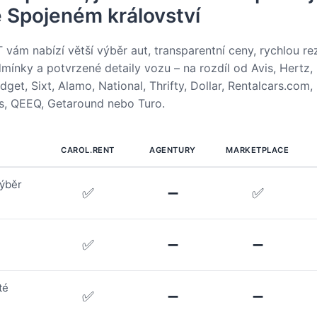
e Spojeném království
ám nabízí větší výběr aut, transparentní ceny, rychlou rez
odmínky a potvrzené detaily vozu – na rozdíl od Avis, Hertz, 
get, Sixt, Alamo, National, Thrifty, Dollar, Rentalcars.com,
s, QEEQ, Getaround nebo Turo.
CAROL.RENT
AGENTURY
MARKETPLACE
ýběr
✅
➖
✅
✅
➖
➖
té
✅
➖
➖