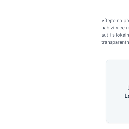
Vítejte na p
nabízí více 
aut i s lokál
transparentn
Oblíbe
L