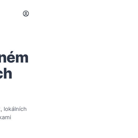
eném
ch
, lokálních
nkami