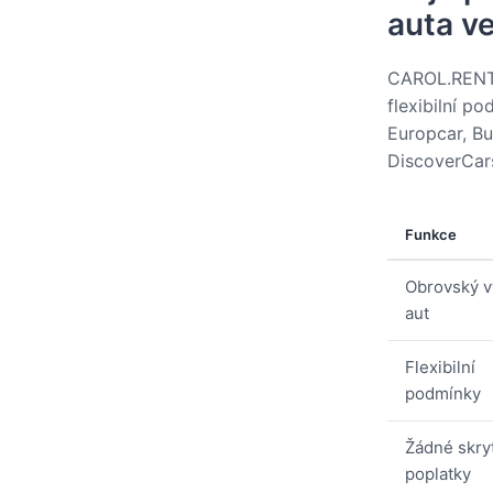
auta v
CAROL.RENT v
flexibilní p
Europcar, Bud
DiscoverCar
Funkce
Obrovský v
aut
Flexibilní
podmínky
Žádné skry
poplatky