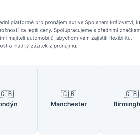
řední platformě pro pronájem aut ve Spojeném království, 
možností za lepší ceny. Spolupracujeme s předními značka
ními majiteli automobilů, abychom vám zajistili flexibilitu,
ost a hladký zážitek z pronájmu.
ná města ve Spojeném království
🇬🇧
🇬🇧
🇬🇧
ondýn
Manchester
Birming