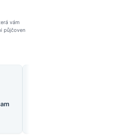
která vám
mi půjčoven
🇬🇧
🇬🇧
ham
Edinburgh
Glasgow