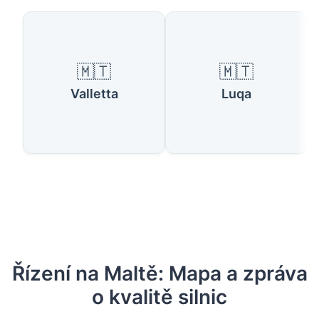
Dostupné země
🇲🇹
🇲🇹
Valletta
Luqa
Řízení na Maltě: Mapa a zpráva
o kvalitě silnic