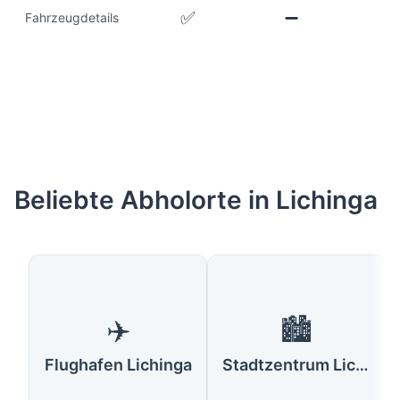
✅
➖
Fahrzeugdetails
Beliebte Abholorte in Lichinga
✈️
🏙️
Flughafen Lichinga
Stadtzentrum Lichinga