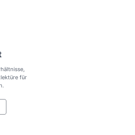
t
hältnisse,
lektüre für
n.