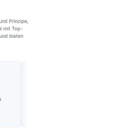
nd Príncipe,
l mit Top-
und bieten
e
🇸🇹
🇸🇹
s
Guadalupe
Santo Amaro