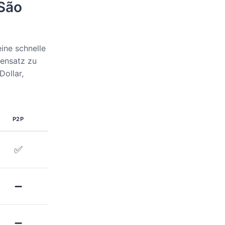
 São
ine schnelle
gensatz zu
Dollar,
P2P
✅
➖
➖