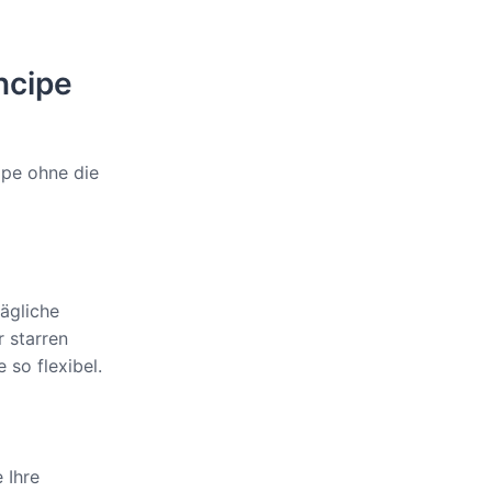
ncipe
ipe ohne die
tägliche
r starren
so flexibel.
 Ihre