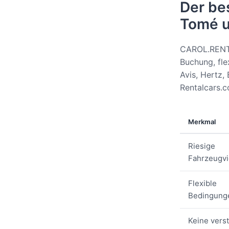
Der be
Tomé u
CAROL.RENT b
Buchung, fle
Avis, Hertz, 
Rentalcars.
Merkmal
Riesige
Fahrzeugvie
Flexible
Bedingung
Keine vers