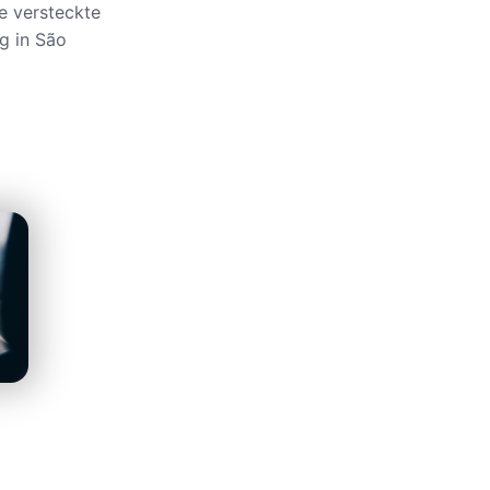
e versteckte
g in São