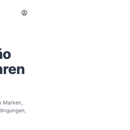
ão
hren
n Marken,
edingungen,