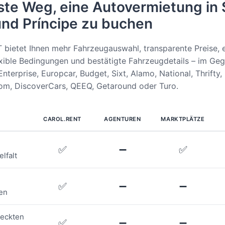
ste Weg, eine Autovermietung in
nd Príncipe zu buchen
ietet Ihnen mehr Fahrzeugauswahl, transparente Preise, e
xible Bedingungen und bestätigte Fahrzeugdetails – im Ge
Enterprise, Europcar, Budget, Sixt, Alamo, National, Thrifty, 
com, DiscoverCars, QEEQ, Getaround oder Turo.
CAROL.RENT
AGENTUREN
MARKTPLÄTZE
✅
➖
✅
lfalt
✅
➖
➖
en
teckten
✅
➖
➖