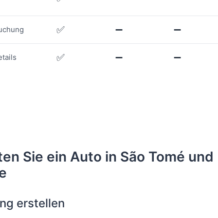
✅
➖
➖
Buchung
✅
➖
➖
tails
ten Sie ein Auto in São Tomé und
pe
ng erstellen