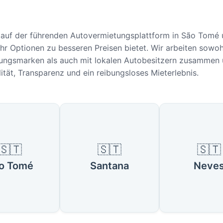
auf der führenden Autovermietungsplattform in São Tomé u
hr Optionen zu besseren Preisen bietet. Wir arbeiten sowoh
ungsmarken als auch mit lokalen Autobesitzern zusammen 
ilität, Transparenz und ein reibungsloses Mieterlebnis.
te Städte in São Tomé und Príncip
🇸🇹
🇸🇹
🇸🇹
o Tomé
Santana
Neve