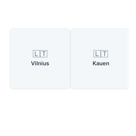
Verfügbare Länder
🇱🇹
🇱🇹
Vilnius
Kauen