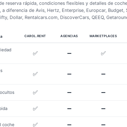
de reserva rápida, condiciones flexibles y detalles de coch
 a diferencia de Avis, Hertz, Enterprise, Europcar, Budget, 
rifty, Dollar, Rentalcars.com, DiscoverCars, QEEQ, Getaroun
ca
CAROL.RENT
AGENCIAS
MARKETPLACES
iedad
✅
➖
✅
es
✅
➖
➖
✅
➖
➖
 ocultos
✅
➖
➖
pida
✅
➖
➖
el coche