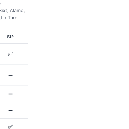
e
Sixt, Alamo,
d o Turo.
P2P
✅
➖
➖
➖
✅