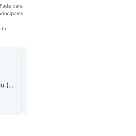
eñada para
rincipales
,
ida.
🇲🇻
🇲🇻
Ciudad Addu (Atolón de Seenu)
Kulhudhuffushi
Fuvahmulah