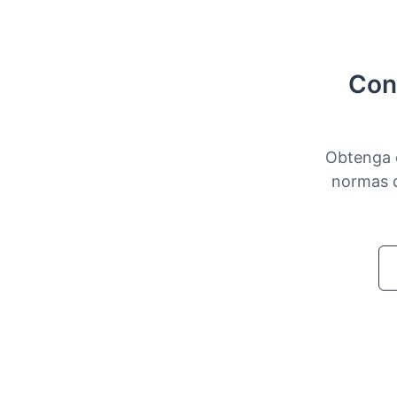
Con
Obtenga e
normas d