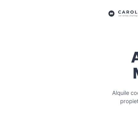
Alquile c
propie