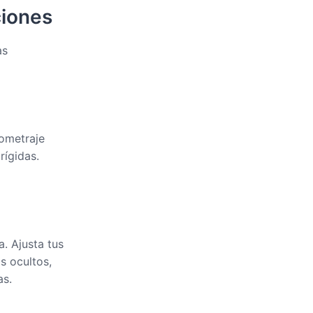
ciones
as
lometraje
rígidas.
a. Ajusta tus
s ocultos,
as.