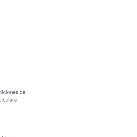
diciones de
alculará