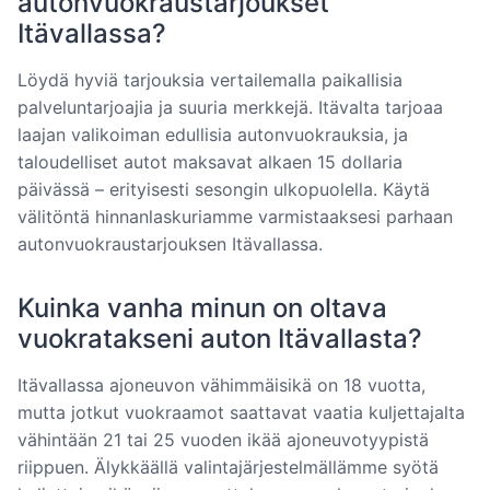
autonvuokraustarjoukset
Itävallassa?
Löydä hyviä tarjouksia vertailemalla paikallisia
palveluntarjoajia ja suuria merkkejä. Itävalta tarjoaa
laajan valikoiman edullisia autonvuokrauksia, ja
taloudelliset autot maksavat alkaen 15 dollaria
päivässä – erityisesti sesongin ulkopuolella. Käytä
välitöntä hinnanlaskuriamme varmistaaksesi parhaan
autonvuokraustarjouksen Itävallassa.
Kuinka vanha minun on oltava
vuokratakseni auton Itävallasta?
Itävallassa ajoneuvon vähimmäisikä on 18 vuotta,
mutta jotkut vuokraamot saattavat vaatia kuljettajalta
vähintään 21 tai 25 vuoden ikää ajoneuvotyypistä
riippuen. Älykkäällä valintajärjestelmällämme syötä