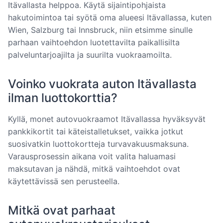
Itävallasta helppoa. Käytä sijaintipohjaista
hakutoimintoa tai syötä oma alueesi Itävallassa, kuten
Wien, Salzburg tai Innsbruck, niin etsimme sinulle
parhaan vaihtoehdon luotettavilta paikallisilta
palveluntarjoajilta ja suurilta vuokraamoilta.
Voinko vuokrata auton Itävallasta
ilman luottokorttia?
Kyllä, monet autovuokraamot Itävallassa hyväksyvät
pankkikortit tai käteistalletukset, vaikka jotkut
suosivatkin luottokortteja turvavakuusmaksuna.
Varausprosessin aikana voit valita haluamasi
maksutavan ja nähdä, mitkä vaihtoehdot ovat
käytettävissä sen perusteella.
Mitkä ovat parhaat