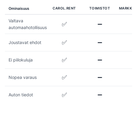
Ominaisuus
CAROL.RENT
TOIMISTOT
MARKKIN
Valtava
✅
➖
automaahotollisuus
✅
➖
Joustavat ehdot
✅
➖
Ei piilokuluja
✅
➖
Nopea varaus
✅
➖
Auton tiedot