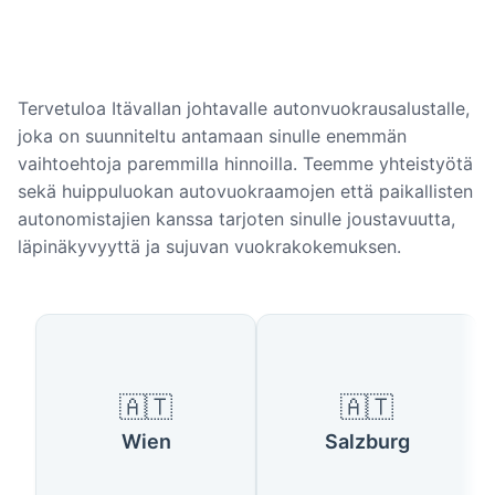
Tervetuloa Itävallan johtavalle autonvuokrausalustalle,
joka on suunniteltu antamaan sinulle enemmän
vaihtoehtoja paremmilla hinnoilla. Teemme yhteistyötä
sekä huippuluokan autovuokraamojen että paikallisten
autonomistajien kanssa tarjoten sinulle joustavuutta,
läpinäkyvyyttä ja sujuvan vuokrakokemuksen.
Suositut kaupungit Itävallassa
🇦🇹
🇦🇹
Wien
Salzburg