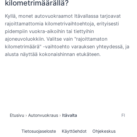
kilometrimäärällä?
Kyllä, monet autovuokraamot Itävallassa tarjoavat
rajoittamattomia kilometrivaihtoehtoja, erityisesti
pidempiin vuokra-aikoihin tai tiettyihin
ajoneuvoluokkiin. Valitse vain "rajoittamaton
kilometrimäärä" -vaihtoehto varauksen yhteydessä, ja
alusta näyttää kokonaishinnan etukäteen.
Etusivu
Autonvuokraus
Itävalta
FI
Tietosuojaseloste
Käyttöehdot
Ohjekeskus