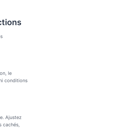
ctions
es
on, le
ni conditions
e. Ajustez
s cachés,