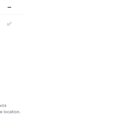
➖
✅
 vos
e location.