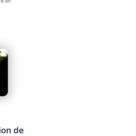
re en
ion de