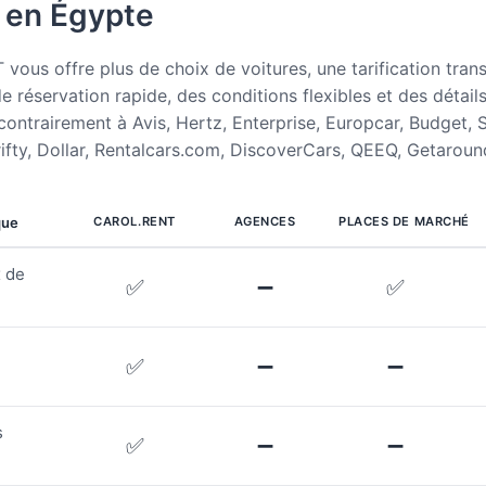
e en Égypte
ous offre plus de choix de voitures, une tarification tran
e réservation rapide, des conditions flexibles et des détail
contrairement à Avis, Hertz, Enterprise, Europcar, Budget, S
rifty, Dollar, Rentalcars.com, DiscoverCars, QEEQ, Getaroun
que
CAROL.RENT
AGENCES
PLACES DE MARCHÉ
x de
✅
➖
✅
✅
➖
➖
s
✅
➖
➖