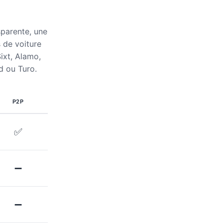
sparente, une
s de voiture
ixt, Alamo,
d ou Turo.
P2P
✅
➖
➖