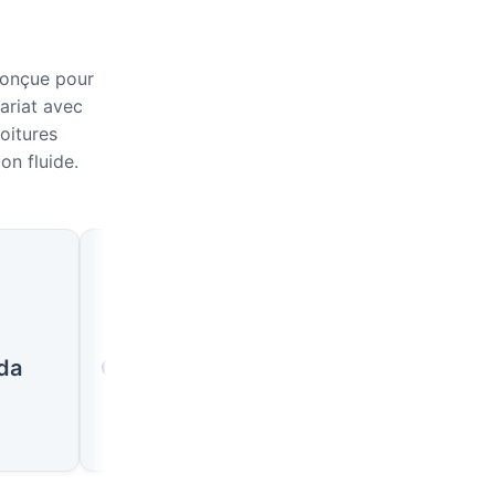
conçue pour
nariat avec
oitures
on fluide.
🇪🇬
🇪🇬
da
Charm el-Cheikh
Louxor