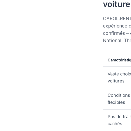
voitur
CAROL.RENT v
expérience d
confirmés – 
National, Th
Caractéristi
Vaste choi
voitures
Conditions
flexibles
Pas de frai
cachés