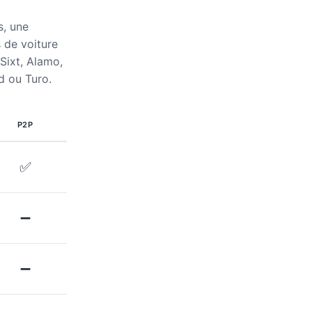
s, une
s de voiture
Sixt, Alamo,
d ou Turo.
P2P
✅
➖
➖