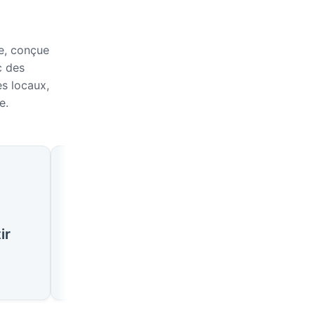
ie, conçue
c des
es locaux,
e.
🇹🇳
🇹🇳
ir
Hammamet
Djerba