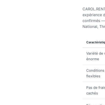
CAROL.RENT v
expérience d
confirmés — 
National, Th
Caractéristi
Variété de 
énorme
Conditions
flexibles
Pas de frai
cachés