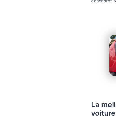
obtiendrez t
La meil
voiture