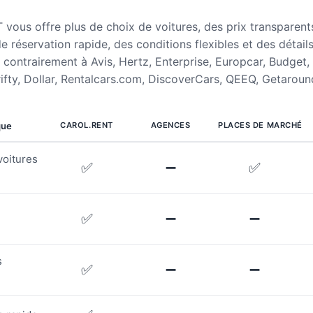
ous offre plus de choix de voitures, des prix transparent
e réservation rapide, des conditions flexibles et des détail
contrairement à Avis, Hertz, Enterprise, Europcar, Budget, 
rifty, Dollar, Rentalcars.com, DiscoverCars, QEEQ, Getaroun
que
CAROL.RENT
AGENCES
PLACES DE MARCHÉ
voitures
✅
➖
✅
✅
➖
➖
s
✅
➖
➖