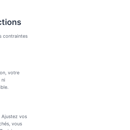
ctions
s contraintes
on, votre
 ni
ble.
. Ajustez vos
achés, vous