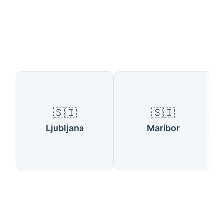
Dostupne zemlje
🇸🇮
🇸🇮
Ljubljana
Maribor