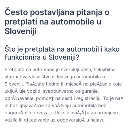
Često postavljana pitanja o
pretplati na automobile u
Sloveniji
Što je pretplata na automobil i kako
funkcionira u Sloveniji?
Pretplata na automobil je sve-uključena, fleksibilna
alternativa vlasništvu ili leasingu automobila u
Sloveniji. PlaÄ‡ate tjedno ili mjeseÄ no plaÄ‡anje koje
ukljuÄ uje vozilo, sveobuhvatno osiguranje,
odrÅ¾avanje, pomoÄ‡ na cesti i registraciju. To je naÄ
in bez gnjavaÅ¾e za voÅ¾nju automobila bez
dugoroÄ nih obveza, s fleksibilnoÅ¡Ä‡u za promjenu
vozila ili otkazivanje uz odgovarajuÄ u najavu.