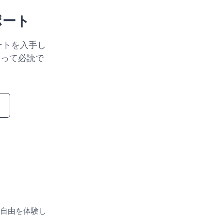
ポート
ートを入手し
とって必読で
自由を体験し