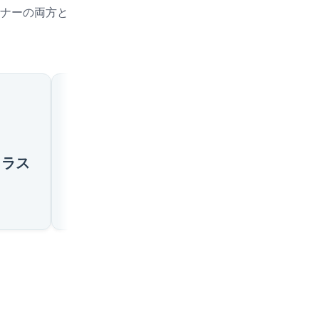
ナーの両方と
🇦🇼
🇦🇼
コラス
パラデラ
サンタ・クルス