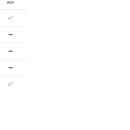
P2P
✅
➖
➖
➖
✅