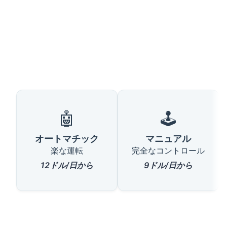
🤖
🕹️
オートマチック
マニュアル
楽な運転
完全なコントロール
12ドル/日から
9ドル/日から