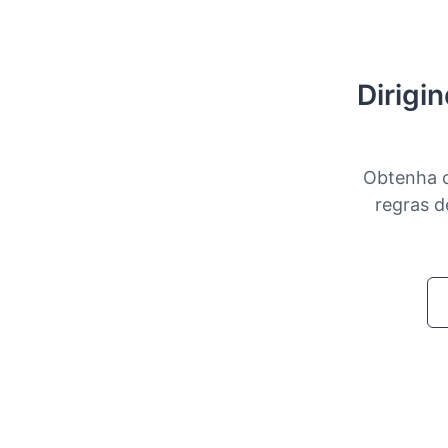
Dirigi
Obtenha o
regras d