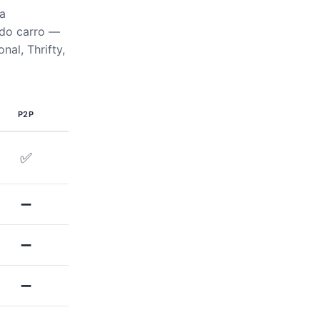
a
 do carro —
nal, Thrifty,
P2P
✅
➖
➖
➖