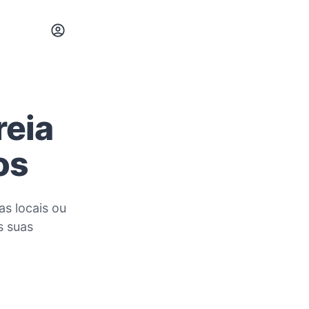
reia
os
as locais ou
s suas