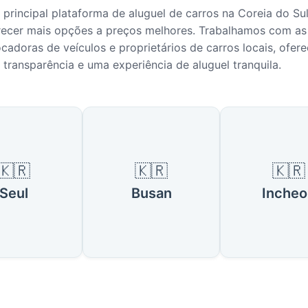
principal plataforma de aluguel de carros na Coreia do Sul
recer mais opções a preços melhores. Trabalhamos com as 
cadoras de veículos e proprietários de carros locais, ofer
e, transparência e uma experiência de aluguel tranquila.
s Populares na Coreia do Sul
🇰🇷
🇰🇷
🇰🇷
Seul
Busan
Incheo