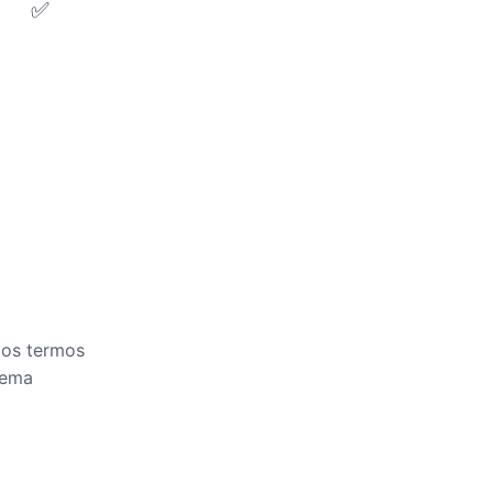
✅
e os termos
tema