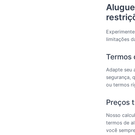
Alugue
restriç
Experimente 
limitações d
Termos d
Adapte seu a
segurança, q
ou termos rí
Preços 
Nosso calcul
termos de al
você sempre 