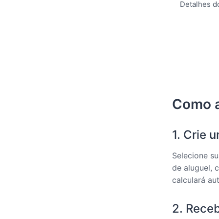
Detalhes d
Como a
1. Crie 
Selecione su
de aluguel, 
calculará au
2. Rece