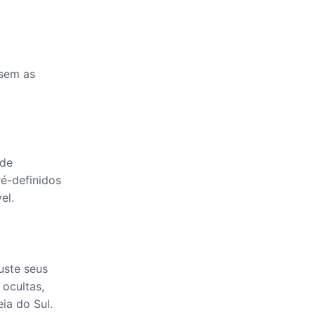
 sem as
 de
ré-definidos
el.
uste seus
ocultas,
ia do Sul.