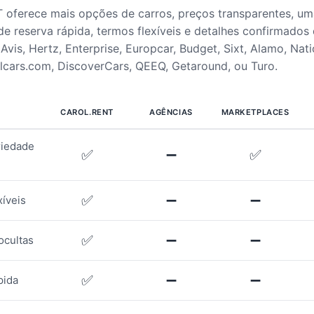
oferece mais opções de carros, preços transparentes, um
de reserva rápida, termos flexíveis e detalhes confirmados
Avis, Hertz, Enterprise, Europcar, Budget, Sixt, Alamo, Natio
alcars.com, DiscoverCars, QEEQ, Getaround, ou Turo.
CAROL.RENT
AGÊNCIAS
MARKETPLACES
riedade
✅
➖
✅
✅
➖
➖
xíveis
✅
➖
➖
ocultas
✅
➖
➖
pida