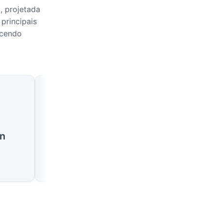
, projetada
principais
ecendo
🇰🇷
🇰🇷
n
Cidade de Jeju
Gwangju