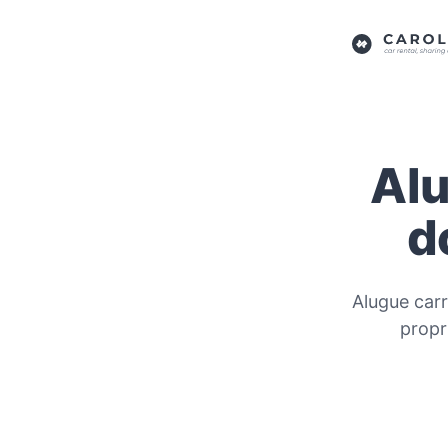
Alu
d
Alugue carr
propr