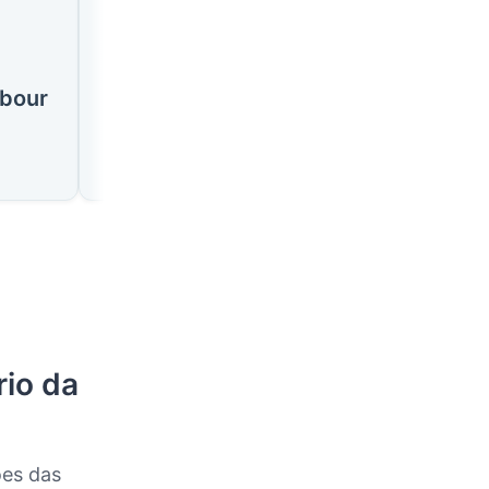
🇧🇸
🇧🇸
bour
George Town
North Eleuther
io da
ões das