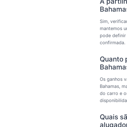
A partil
Bahama
Sim, verific
mantemos um
pode definir
confirmada.
Quanto p
Bahama
Os ganhos v
Bahamas, ma
do carro e o
disponibilid
Quais sã
alugado