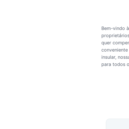
Bem-vindo à
proprietári
quer compen
conveniente 
insular, noss
para todos o
Países 