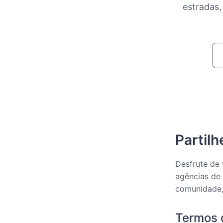
estradas,
Partil
Desfrute de t
agências de 
comunidade,
Termos d