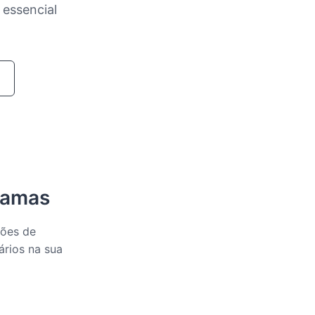
 essencial
ahamas
ções de
ários na sua