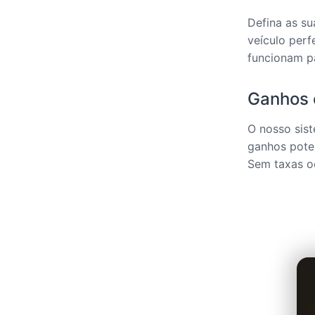
Defina as su
veículo perf
funcionam pa
Ganhos 
O nosso sist
ganhos pote
Sem taxas oc