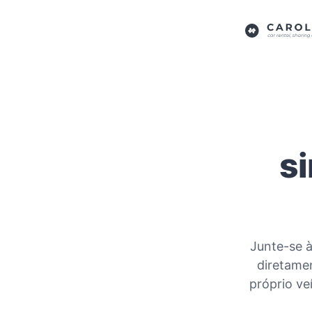
s
Junte-se à
diretamen
próprio ve