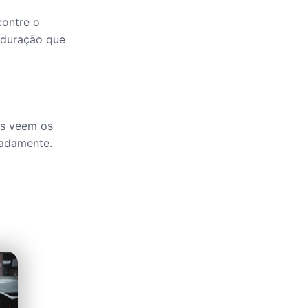
contre o
a duração que
ios veem os
padamente.