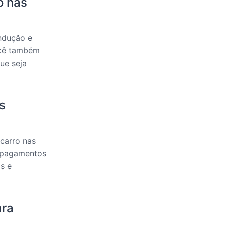
o nas
ndução e
ocê também
ue seja
s
carro nas
s pagamentos
s e
ara