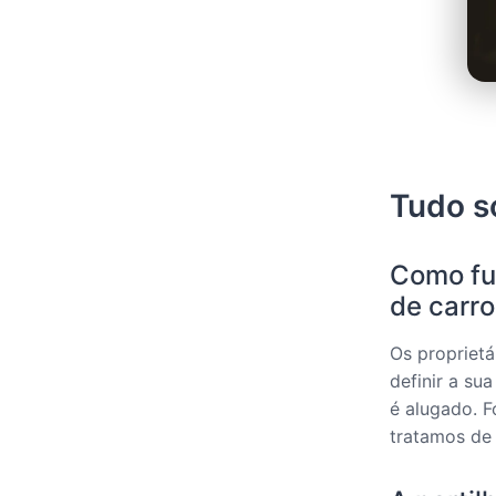
Tudo s
Como fun
de carr
Os proprietá
definir a su
é alugado. 
tratamos de