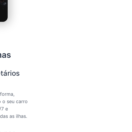
mas
tários
aforma,
o o seu carro
/7 e
as as ilhas.