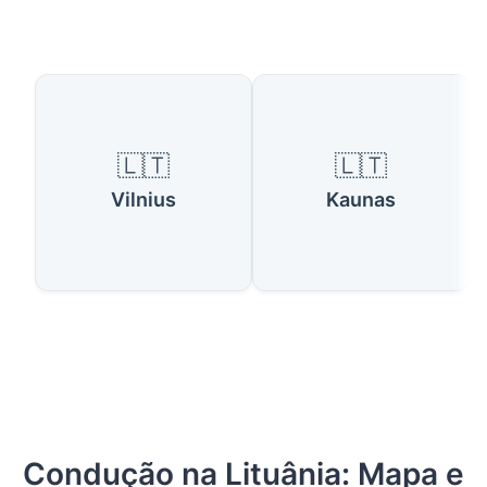
Países Disponíveis
🇱🇹
🇱🇹
Vilnius
Kaunas
Condução na Lituânia: Mapa e