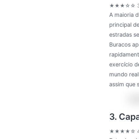
★★★☆☆
3
A maioria d
principal d
estradas se
Buracos ap
rapidament
exercício d
mundo real 
assim que s
3. Cap
★★★★☆
4