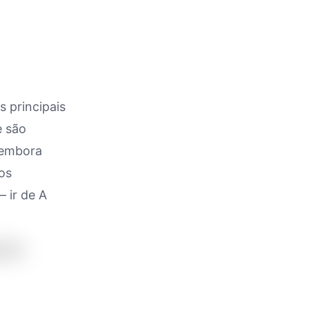
s principais
e são
, embora
os
— ir de A