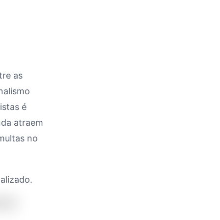
tre as
onalismo
istas é
nda atraem
multas no
alizado.