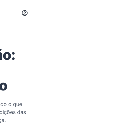
ão:
io
udo o que
dições das
ça.