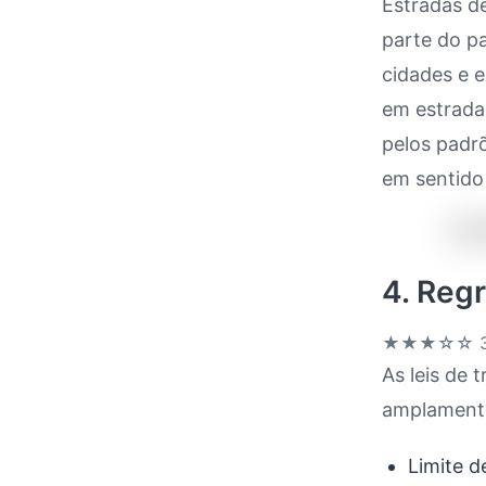
Estradas de
parte do pa
cidades e 
em estrada
pelos padr
em sentido
4. Regr
★★★☆☆
3
As leis de
amplamente
Limite d