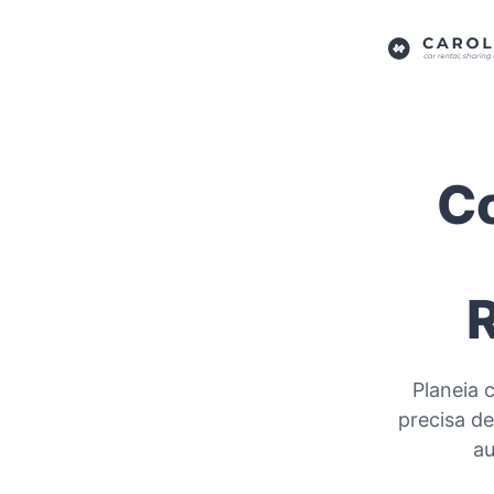
Co
R
Planeia 
precisa d
au