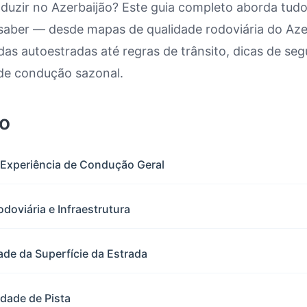
nduzir no Azerbaijão? Este guia completo aborda tud
 saber — desde mapas de qualidade rodoviária do Aze
ir no Azerbaijão: Mapa de Qualida
as autoestradas até regras de trânsito, dicas de se
de condução sazonal.
o
 Experiência de Condução Geral
odoviária e Infraestrutura
ade da Superfície da Estrada
dade de Pista