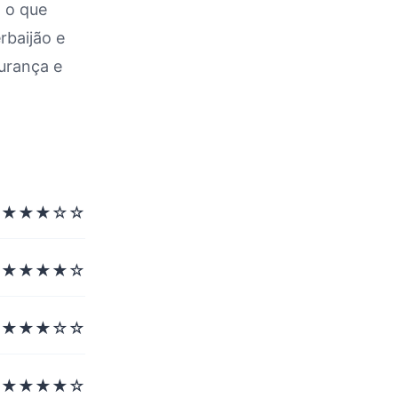
o o que
rbaijão e
de Rodoviária e Relatório
gurança e
★★★☆☆
★★★★☆
★★★☆☆
★★★★☆