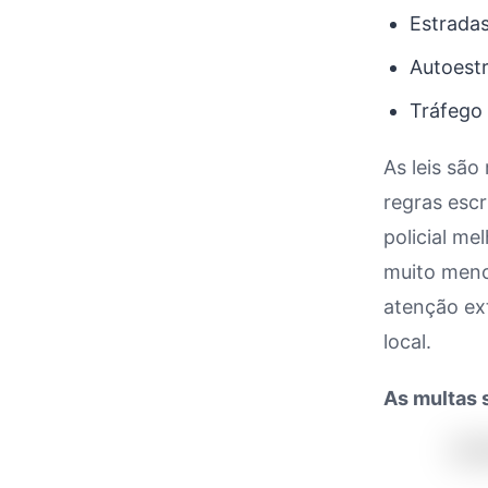
Estrada
Autoest
Tráfego 
As leis são
regras escr
policial me
muito meno
atenção ex
local.
As multas 