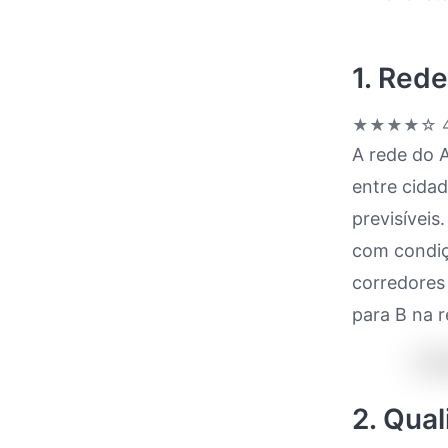
1. Rede
★★★★☆
4
A rede do A
entre cida
previsíveis
com condiç
corredores 
para B na r
2. Qua