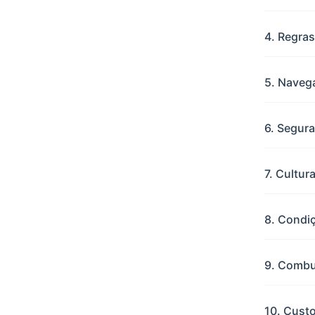
4. Regras
5. Navega
6. Segur
7. Cultu
8. Condi
9. Combus
10. Custo