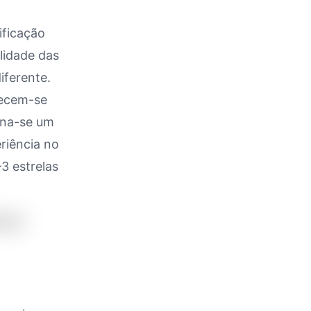
ificação
lidade das
iferente.
necem-se
rna-se um
riência no
3 estrelas