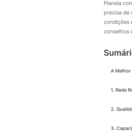
Planeia co
precisa de
Conduz
condições d
conselhos 
Sumári
A Melhor
1. Rede R
2. Qualid
3. Capaci