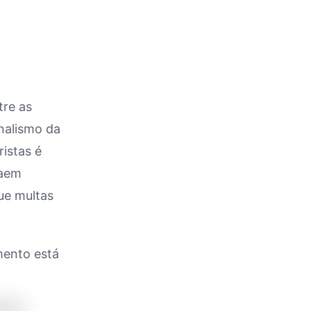
tre as
onalismo da
istas é
raem
ue multas
ento está