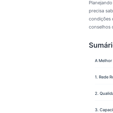
Planejando 
precisa sa
Dirigir
condições d
conselhos 
Sumári
A Melhor
1. Rede R
2. Qualid
3. Capaci