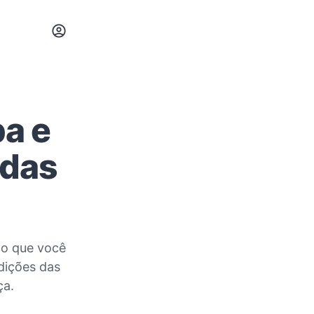
pa e
 das
 o que você
dições das
ça.