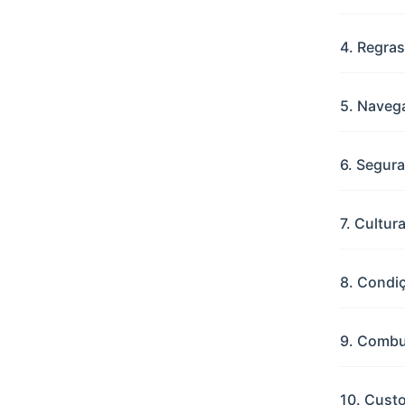
4. Regras
5. Navega
6. Segur
7. Cultu
8. Condi
9. Combus
10. Custo