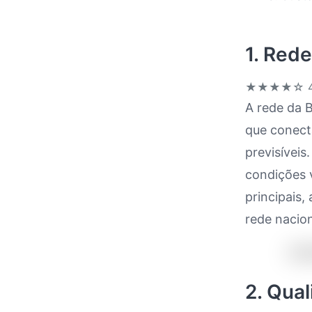
1. Rede
★★★★☆
4
A rede da B
que conecta
previsívei
condições v
principais,
rede nacion
2. Qua