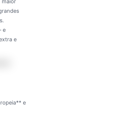
a maior
 grandes
s.
— e
extra e
uropeia** e