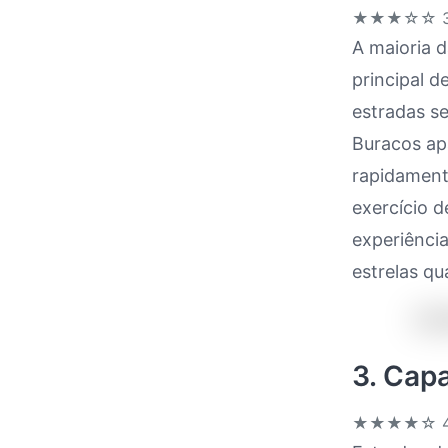
★★★☆☆
3
A maioria d
principal d
estradas se
Buracos ap
rapidamente
exercício d
experiência
estrelas qu
3. Cap
★★★★☆
4