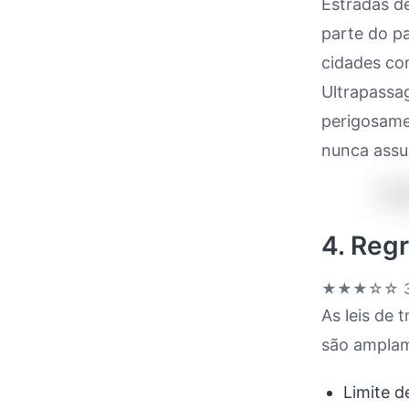
Estradas de
parte do pa
cidades co
Ultrapassa
perigosame
nunca assu
4. Regr
★★★☆☆
3
As leis de 
são amplam
Limite d