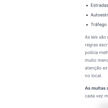
Estrada
Autoest
Tráfego 
As leis são
regras escr
polícia me
muito meno
atenção ex
no local.
As multas 
cada vez ma