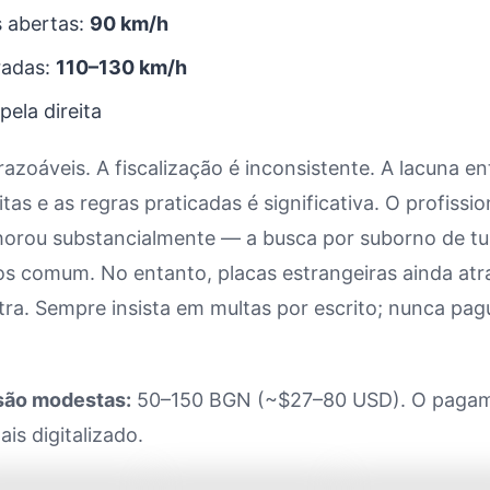
s abertas:
90 km/h
radas:
110–130 km/h
pela direita
 razoáveis. A fiscalização é inconsistente. A lacuna en
itas e as regras praticadas é significativa. O profissi
lhorou substancialmente — a busca por suborno de tur
s comum. No entanto, placas estrangeiras ainda at
tra. Sempre insista em multas por escrito; nunca pag
são modestas:
50–150 BGN (~$27–80 USD). O pagam
is digitalizado.