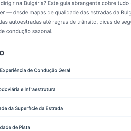
dirigir na Bulgária? Este guia abrangente cobre tudo
ber — desde mapas de qualidade das estradas da Bulg
 na Bulgária: Mapa e Relatório de
as autoestradas até regras de trânsito, dicas de se
de condução sazonal.
o
 Experiência de Condução Geral
odoviária e Infraestrutura
ade da Superfície da Estrada
dade de Pista