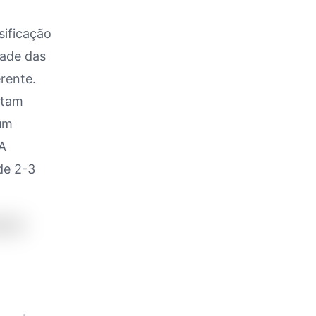
sificação
dade das
erente.
otam
 um
 A
de 2-3