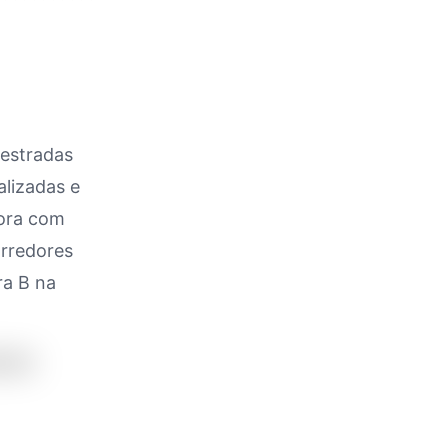
oestradas
alizadas e
bora com
orredores
ra B na