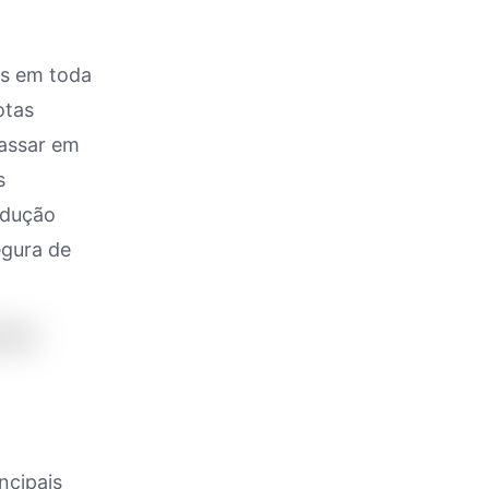
ns em toda
otas
passar em
s
ndução
egura de
ncipais