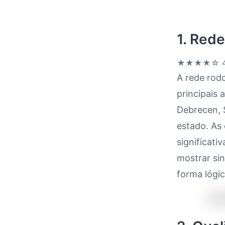
1. Rede
★★★★☆
4
A rede rod
principais
Debrecen, 
estado. As
significat
mostrar si
forma lógic