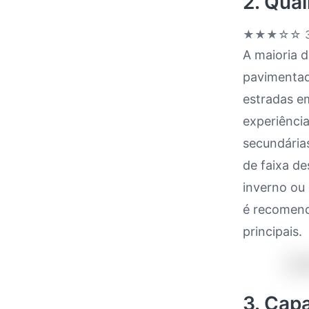
2. Qua
★★★☆☆
3
A maioria d
pavimentada
estradas e
experiênci
secundárias
de faixa d
inverno ou
é recomend
principais.
3. Cap