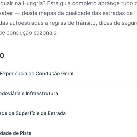
nduzir na Hungria? Este guia completo abrange tudo 
 saber — desde mapas da qualidade das estradas da 
ir na Hungria: Mapa da Qualidade
as autoestradas a regras de trânsito, dicas de segu
de condução sazonais.
o
 Experiência de Condução Geral
odoviária e Infraestrutura
ade da Superfície da Estrada
dade de Pista