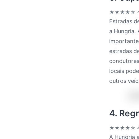
★★★★☆
4
Estradas d
a Hungria. 
importante
estradas de
condutores
locais pod
outros veíc
4. Regr
★★★★☆
4
A Hungria a