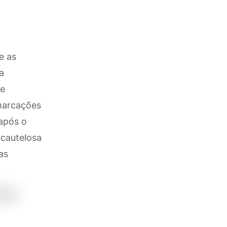
e as
a
 e
 marcações
após o
 cautelosa
as