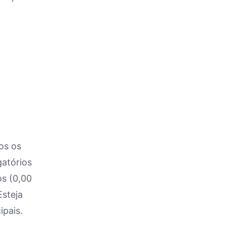
os os
atórios
os (0,00
Esteja
ipais.