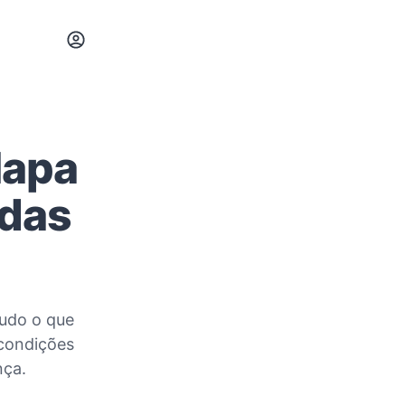
Mapa
adas
tudo o que
 condições
nça.