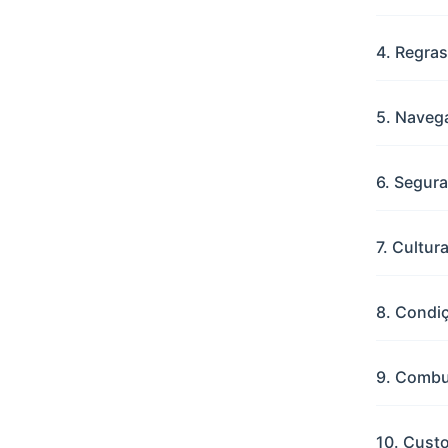
4. Regras
5. Navega
6. Segur
7. Cultu
8. Condi
9. Combus
10. Custo