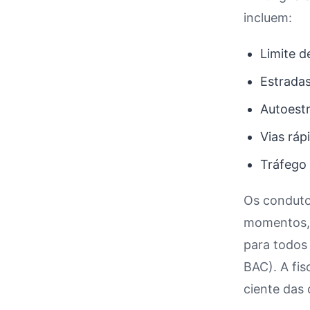
incluem:
Limite d
Estrada
Autoest
Vias ráp
Tráfego 
Os conduto
momentos, 
para todos 
BAC). A fis
ciente das 