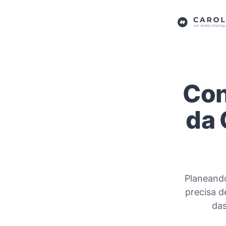
Con
da 
Planeando
precisa d
das