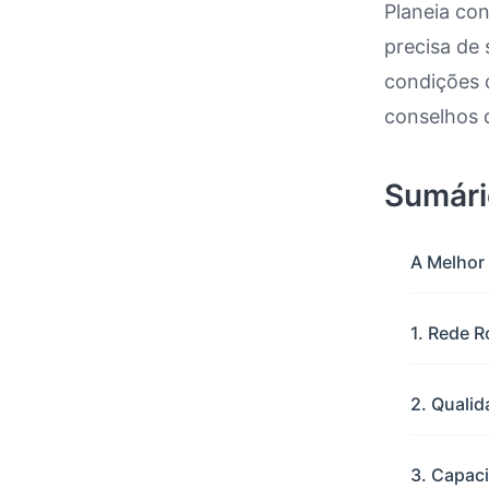
Planeia co
precisa de
Conduz
condições d
conselhos 
Sumári
A Melhor
1. Rede R
2. Qualid
3. Capaci