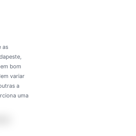
e as
dapeste,
e em bom
dem variar
outras a
orciona uma