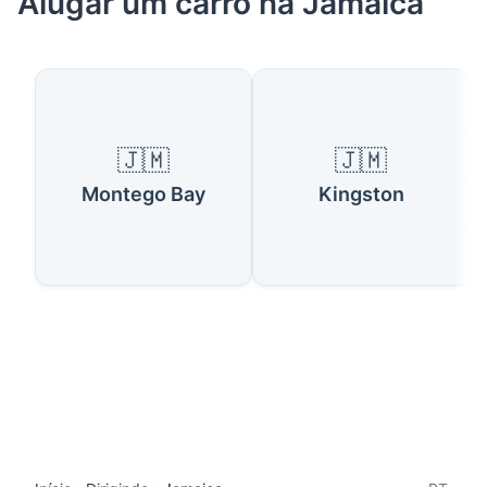
Alugar um carro na Jamaica
🇯🇲
🇯🇲
Montego Bay
Kingston