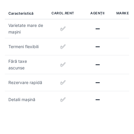
Caracteristică
CAROL.RENT
AGENȚII
MARKETP
Varietate mare de
✅
➖
mașini
✅
➖
Termeni flexibili
Fără taxe
✅
➖
ascunse
✅
➖
Rezervare rapidă
✅
➖
Detalii mașină