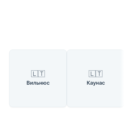
Доступные страны
🇱🇹
🇱🇹
Вильнюс
Каунас