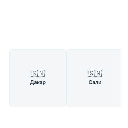
Доступные страны
🇸🇳
🇸🇳
Дакар
Сали