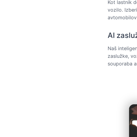
Kot lastnik 
vozilo. Izbe
avtomobilov 
AI zaslu
Naš intelige
zaslužke, vo
souporaba a