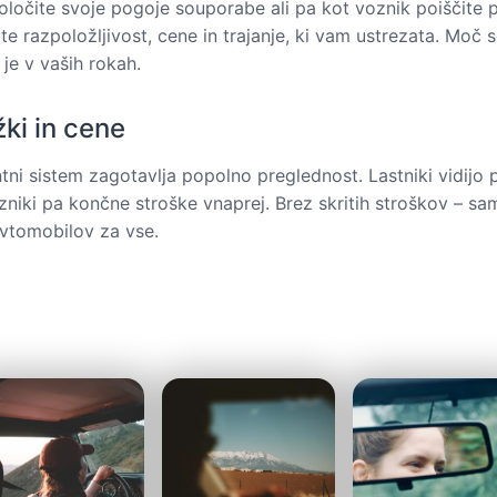
določite svoje pogoje souporabe ali pa kot voznik poiščite
rite razpoložljivost, cene in trajanje, ki vam ustrezata. Moč
je v vaših rokah.
žki in cene
ntni sistem zagotavlja popolno preglednost. Lastniki vidijo 
zniki pa končne stroške vnaprej. Brez skritih stroškov – s
vtomobilov za vse.