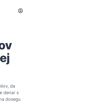
ov
ej
ilov, da
te denar s
 na dosegu