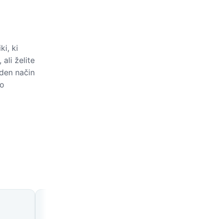
i, ki
ali želite
oden način
to