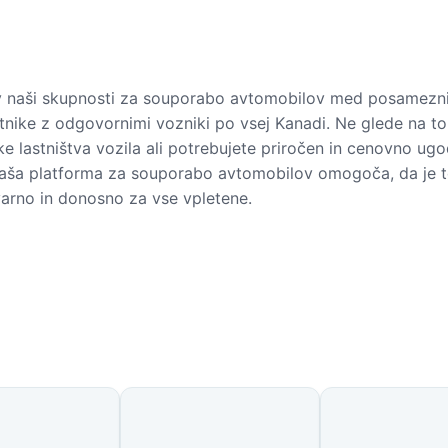
v naši skupnosti za souporabo avtomobilov med posameznik
tnike z odgovornimi vozniki po vsej Kanadi. Ne glede na to, 
ške lastništva vozila ali potrebujete priročen in cenovno ug
naša platforma za souporabo avtomobilov omogoča, da je 
arno in donosno za vse vpletene.
ne države