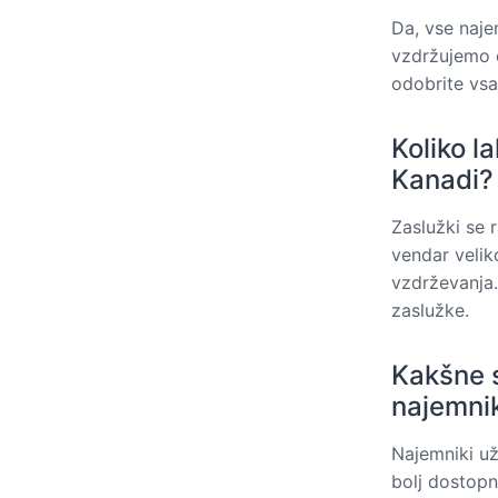
Da, vse naje
vzdržujemo c
odobrite vsa
Koliko l
Kanadi?
Zaslužki se 
vendar veliko
vzdrževanja.
zaslužke.
Kakšne 
najemni
Najemniki už
bolj dostopn