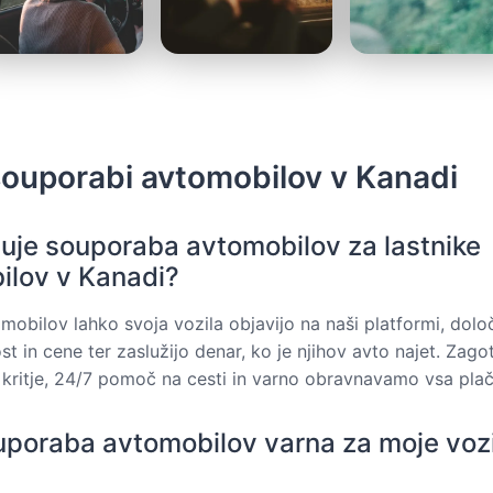
souporabi avtomobilov v Kanadi
uje souporaba avtomobilov za lastnike
ilov v Kanadi?
omobilov lahko svoja vozila objavijo na naši platformi, določ
st in cene ter zaslužijo denar, ko je njihov avto najet. Zag
kritje, 24/7 pomoč na cesti in varno obravnavamo vsa plači
ouporaba avtomobilov varna za moje vozi