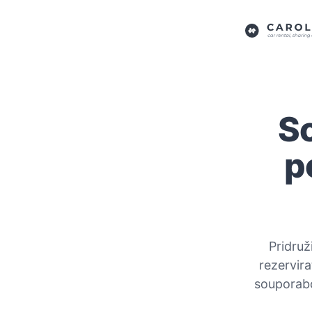
S
p
Pridruž
rezervira
souporabo