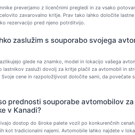
mnike preverjamo z licenčnimi pregledi in za vsako potova
elovito zavarovalno kritje. Prav tako lahko določite lastne
ko rezervacijo pred njeno potrditvijo.
ahko zaslužim s souporabo svojega avto
razlikujejo glede na znamko, model in lokacijo vašega avto
 lastnikov zasluži dovolj za kritje plačil za avtomobil in st
 Svoje cene in razpoložljivost določite sami, da povečate 
so prednosti souporabe avtomobilov za
ke v Kanadi?
ivajo dostop do široke palete vozil po konkurenčnih cena
ih kot tradicionalni najemi. Avtomobile lahko najdete v loka