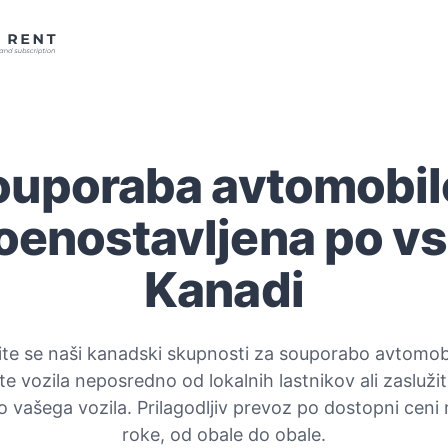
ouporaba avtomobil
oenostavljena po vs
Kanadi
ite se naši kanadski skupnosti za souporabo avtomob
te vozila neposredno od lokalnih lastnikov ali zasluži
 vašega vozila. Prilagodljiv prevoz po dostopni ceni
roke, od obale do obale.