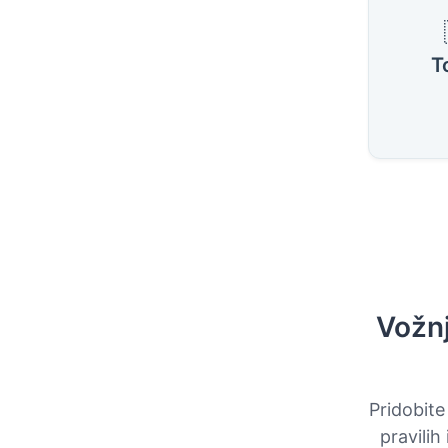
T
Vožnj
Pridobite
pravilih