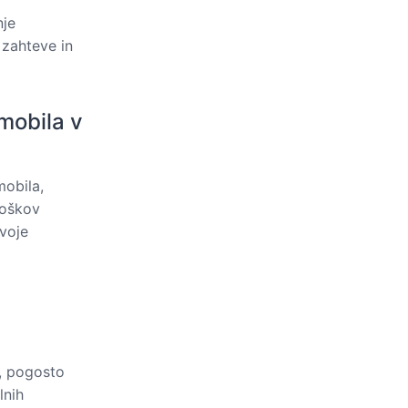
nje
 zahteve in
mobila v
mobila,
roškov
svoje
h, pogosto
lnih