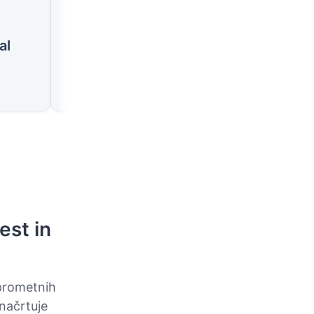
🇨🇦
🇨🇦
al
Calgary
Edmonton
est in
 prometnih
 načrtuje