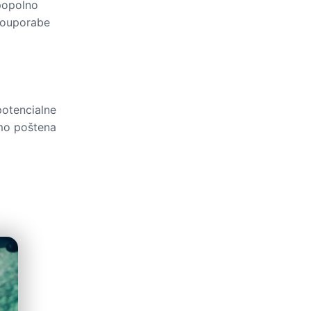
 popolno
 souporabe
potencialne
amo poštena