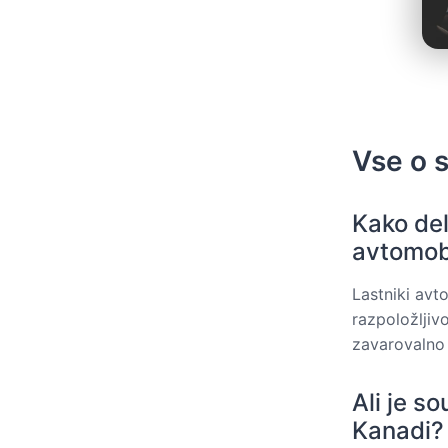
Vse o 
Kako del
avtomob
Lastniki avt
razpoložljivo
zavarovalno 
Ali je s
Kanadi?