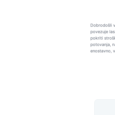
Dobrodošli 
povezuje las
pokriti stro
potovanja, 
enostavno, v
Dostop