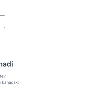
nadi
itev
i kanadski