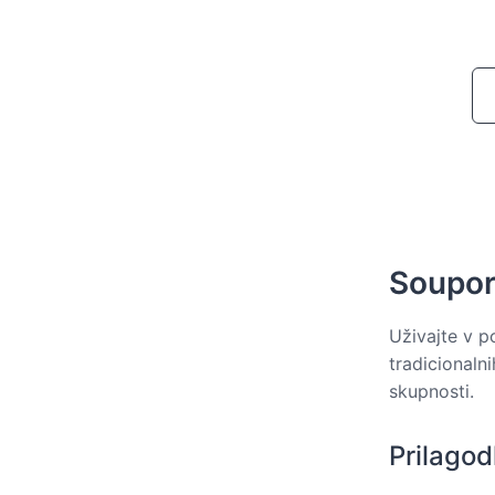
Soupora
Uživajte v p
tradicionaln
skupnosti.
Prilagod