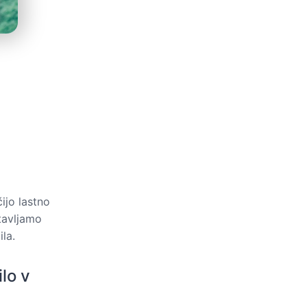
ijo lastno
otavljamo
la.
lo v