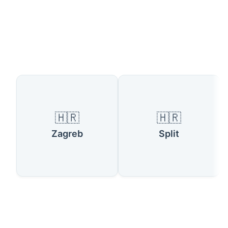
Razpoložljive države
🇭🇷
🇭🇷
Zagreb
Split