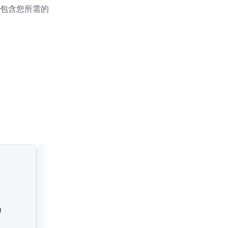
包含您所需的
🇸🇳
🇸🇳
易
蒂埃斯
图巴