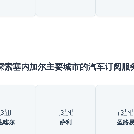
探索塞内加尔主要城市的汽车订阅服
🇸🇳
🇸🇳
🇸🇳
达喀尔
萨利
圣路