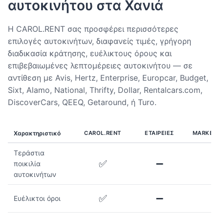
αυτοκινήτου στα Χανιά
Η CAROL.RENT σας προσφέρει περισσότερες
επιλογές αυτοκινήτων, διαφανείς τιμές, γρήγορη
διαδικασία κράτησης, ευέλικτους όρους και
επιβεβαιωμένες λεπτομέρειες αυτοκινήτου — σε
αντίθεση με Avis, Hertz, Enterprise, Europcar, Budget,
Sixt, Alamo, National, Thrifty, Dollar, Rentalcars.com,
DiscoverCars, QEEQ, Getaround, ή Turo.
Χαρακτηριστικό
CAROL.RENT
ΕΤΑΙΡΕΊΕΣ
MARKET
Τεράστια
✅
➖
ποικιλία
αυτοκινήτων
✅
➖
Ευέλικτοι όροι