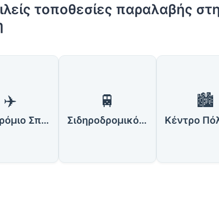
λείς τοποθεσίες παραλαβής στ
η
✈️
🚆
🏙️
Αεροδρόμιο Σπάρτης (Αεροδρόμιο Τρίπολης)
Σιδηροδρομικός Σταθμός Σπάρτης