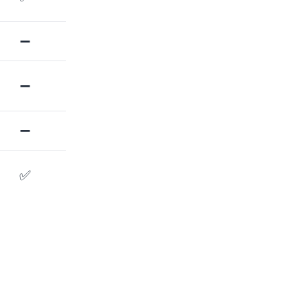
➖
➖
➖
✅