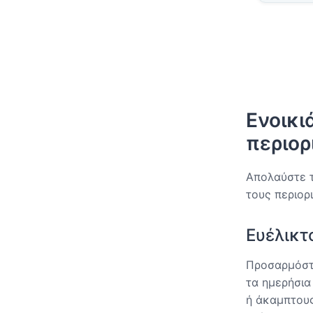
Ενοικι
περιορ
Απολαύστε τ
τους περιορ
Ευέλικτο
Προσαρμόστε
τα ημερήσια
ή άκαμπτους