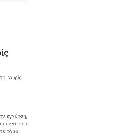
ίς
τη, χωρίς
ην εγγύηση,
ισμένα όρια
οτέ τόσο