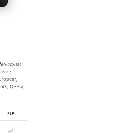
διαφανείς
μένες
uropcar,
Cars, QEEQ,
P2P
✅