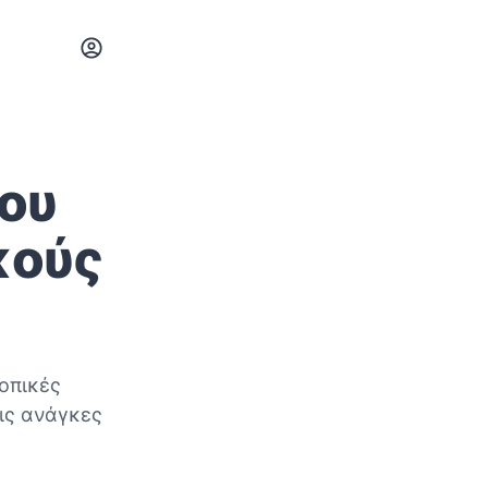
ου
κούς
τοπικές
τις ανάγκες