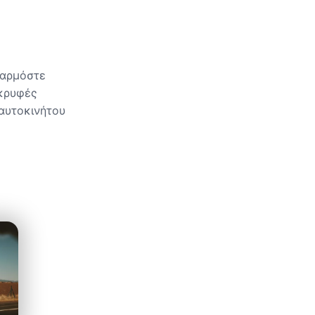
σαρμόστε
 κρυφές
 αυτοκινήτου