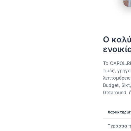
Ο καλύ
ενοικί
Το CAROL.RE
τιμές, γρήγ
λεπτομέρειες
Budget, Sixt
Getaround, ή
Χαρακτηρισ
Τεράστια π