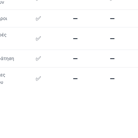
ων
✅
➖
➖
όροι
φές
✅
➖
➖
✅
➖
➖
ράτηση
ιες
✅
➖
➖
ου