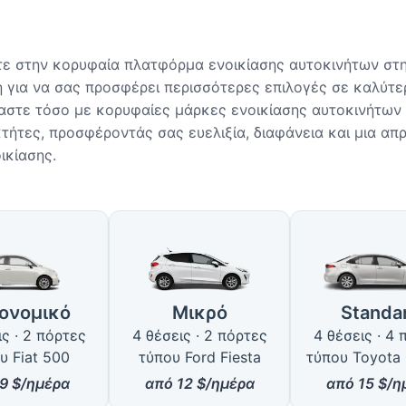
ε στην κορυφαία πλατφόρμα ενοικίασης αυτοκινήτων στη
 για να σας προσφέρει περισσότερες επιλογές σε καλύτερ
στε τόσο με κορυφαίες μάρκες ενοικίασης αυτοκινήτων 
οκτήτες, προσφέροντάς σας ευελιξία, διαφάνεια και μια α
ικίασης.
ιμοι Τύποι Αυτοκινήτων στη Σπ
ονομικό
Μικρό
Standa
ις · 2 πόρτες
4 θέσεις · 2 πόρτες
4 θέσεις · 4 
υ Fiat 500
τύπου Ford Fiesta
τύπου Toyota 
9
$/ημέρα
από
12
$/ημέρα
από
15
$/η