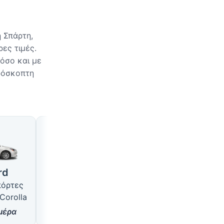
 Σπάρτη,
ες τιμές.
όσο και με
πρόσκοπτη
άρτη
Μεγάλο
SUV
4 θέσεις · 5 πόρτες
5 θέσεις · 5 πόρτες
rd
τύπου VW Passat
τύπου Hyundai Tucs
πόρτες
από
18
$/ημέρα
από
22
$/ημέρα
Corolla
μέρα