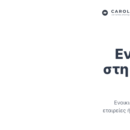
Ε
στη
Ενοικι
εταιρείες 