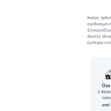
Καλώς ήρθατ
σχεδιασμένη
Συνεργαζόμα
ιδιώτες ιδι
εμπειρία ενο
Διαθέσ
Οικ
2 θέσε
τύπο
από