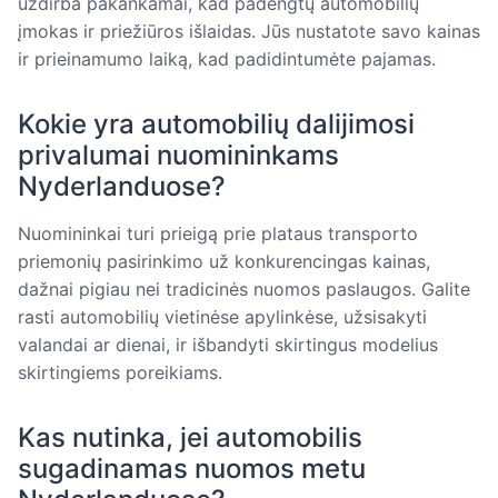
uždirba pakankamai, kad padengtų automobilių
įmokas ir priežiūros išlaidas. Jūs nustatote savo kainas
ir prieinamumo laiką, kad padidintumėte pajamas.
Kokie yra automobilių dalijimosi
privalumai nuomininkams
Nyderlanduose?
Nuomininkai turi prieigą prie plataus transporto
priemonių pasirinkimo už konkurencingas kainas,
dažnai pigiau nei tradicinės nuomos paslaugos. Galite
rasti automobilių vietinėse apylinkėse, užsisakyti
valandai ar dienai, ir išbandyti skirtingus modelius
skirtingiems poreikiams.
Kas nutinka, jei automobilis
sugadinamas nuomos metu