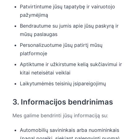
Patvirtintume jūsų tapatybę ir vairuotojo
pažymėjimą
Bendrautume su jumis apie jūsų paskyrą ir
mūsų paslaugas
Personalizuotume jūsų patirtį mūsų
platformoje
Aptiktume ir užkirstume kelią sukčiavimui ir
kitai neteisėtai veiklai
Laikytumėmės teisinių įsipareigojimų
3. Informacijos bendrinimas
Mes galime bendrinti jūsų informaciją su:
Automobilių savininkais arba nuomininkais
(pagal poreikį, siekiant palengvinti nuomą)