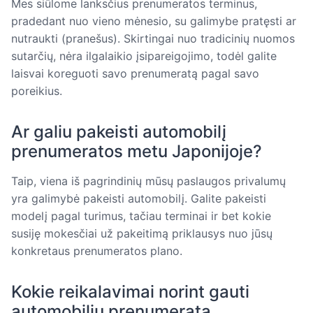
Mes siūlome lanksčius prenumeratos terminus,
pradedant nuo vieno mėnesio, su galimybe pratęsti ar
nutraukti (pranešus). Skirtingai nuo tradicinių nuomos
sutarčių, nėra ilgalaikio įsipareigojimo, todėl galite
laisvai koreguoti savo prenumeratą pagal savo
poreikius.
Ar galiu pakeisti automobilį
prenumeratos metu Japonijoje?
Taip, viena iš pagrindinių mūsų paslaugos privalumų
yra galimybė pakeisti automobilį. Galite pakeisti
modelį pagal turimus, tačiau terminai ir bet kokie
susiję mokesčiai už pakeitimą priklausys nuo jūsų
konkretaus prenumeratos plano.
Kokie reikalavimai norint gauti
automobilių prenumeratą