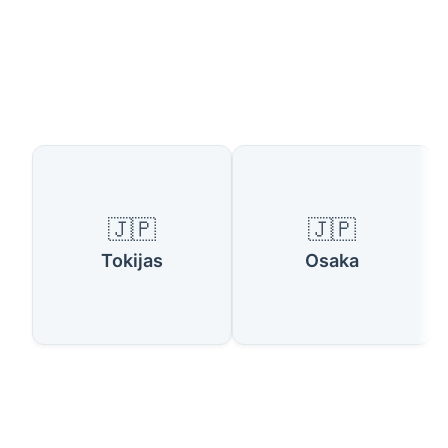
Galimos šalys
🇯🇵
🇯🇵
Tokijas
Osaka