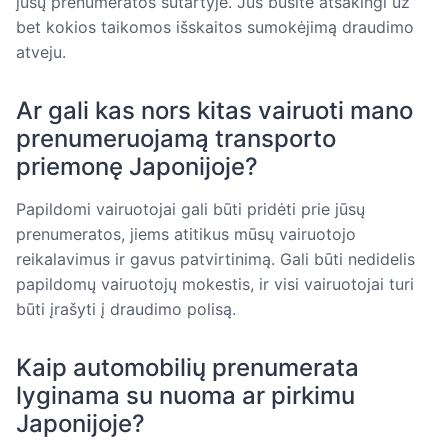
jūsų prenumeratos sutartyje. Jūs būsite atsakingi už
bet kokios taikomos išskaitos sumokėjimą draudimo
atveju.
Ar gali kas nors kitas vairuoti mano
prenumeruojamą transporto
priemonę Japonijoje?
Papildomi vairuotojai gali būti pridėti prie jūsų
prenumeratos, jiems atitikus mūsų vairuotojo
reikalavimus ir gavus patvirtinimą. Gali būti nedidelis
papildomų vairuotojų mokestis, ir visi vairuotojai turi
būti įrašyti į draudimo polisą.
Kaip automobilių prenumerata
lyginama su nuoma ar pirkimu
Japonijoje?