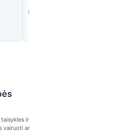
🇵🇹
🇵🇹
Madeira (Funchal)
Ponta Delgada (Azor
bės
taisykles ir
 vairuoti ar