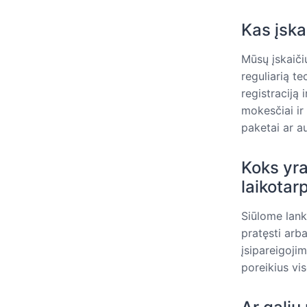
Kas įska
Mūsų įskaiči
reguliarią t
registraciją 
mokesčiai ir
paketai ar a
Koks yra
laikotar
Siūlome lank
pratęsti arba
įsipareigoji
poreikius vis