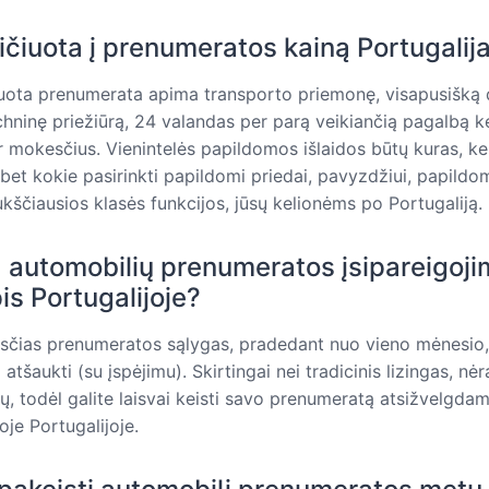
ičiuota į prenumeratos kainą Portugalija
uota prenumerata apima transporto priemonę, visapusišką 
echninę priežiūrą, 24 valandas per parą veikiančią pagalbą ke
ir mokesčius. Vienintelės papildomos išlaidos būtų kuras, ke
 bet kokie pasirinkti papildomi priedai, pavyzdžiui, papildom
ukščiausios klasės funkcijos, jūsų kelionėms po Portugaliją.
 automobilių prenumeratos įsipareigoj
pis Portugalijoje?
sčias prenumeratos sąlygas, pradedant nuo vieno mėnesio,
 atšaukti (su įspėjimu). Skirtingai nei tradicinis lizingas, nėra
mų, todėl galite laisvai keisti savo prenumeratą atsižvelgdam
oje Portugalijoje.