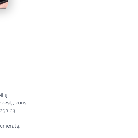
ilių
kestį, kuris
pagalbą
numeratą,