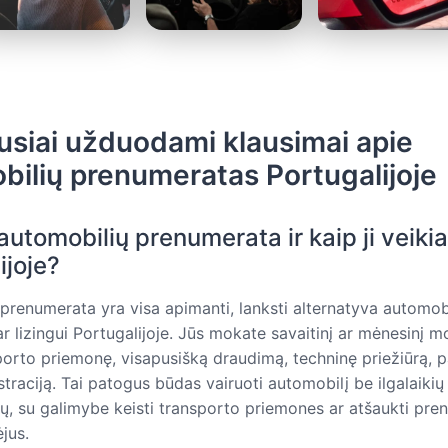
usiai užduodami klausimai apie
bilių prenumeratas Portugalijoje
automobilių prenumerata ir kaip ji veikia
ijoje?
prenumerata yra visa apimanti, lanksti alternatyva automob
r lizingui Portugalijoje. Jūs mokate savaitinį ar mėnesinį mo
orto priemonę, visapusišką draudimą, techninę priežiūrą, 
istraciją. Tai patogus būdas vairuoti automobilį be ilgalaikių
mų, su galimybe keisti transporto priemones ar atšaukti pre
jus.