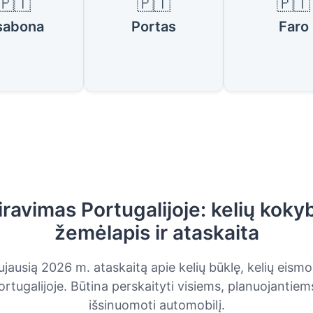
🇵🇹
🇵🇹
🇵🇹
sabona
Portas
Faro
iravimas Portugalijoje: kelių koky
žemėlapis ir ataskaita
jausią 2026 m. ataskaitą apie kelių būklę, kelių eismo 
tugalijoje. Būtina perskaityti visiems, planuojantiems
išsinuomoti automobilį.