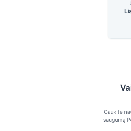
Li
Va
Gaukite nau
saugumą Por