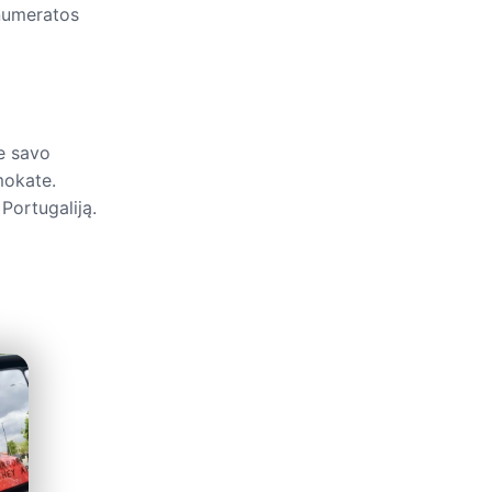
enumeratos
te savo
mokate.
Portugaliją.