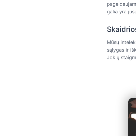
pageidaujamą
galia yra jūs
Skaidrio
Mūsų intelek
sąlygas ir i
Jokių staigm