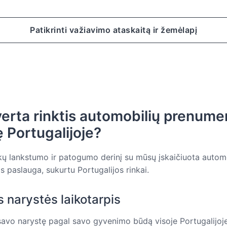
Patikrinti važiavimo ataskaitą ir žemėlapį
verta rinktis automobilių prenume
 Portugalijoje?
ikų lankstumo ir patogumo derinį su mūsų įskaičiuota autom
 paslauga, sukurtu Portugalijos rinkai.
 narystės laikotarpis
 savo narystę pagal savo gyvenimo būdą visoje Portugalijoje.