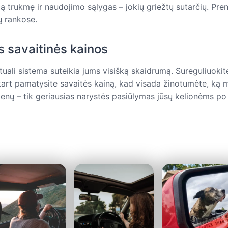
 trukmę ir naudojimo sąlygas – jokių griežtų sutarčių. Pr
ų rankose.
s savaitinės kainos
tuali sistema suteikia jums visišką skaidrumą. Sureguliuoki
škart pamatysite savaitės kainą, kad visada žinotumėte, ką 
enų – tik geriausias narystės pasiūlymas jūsų kelionėms po 