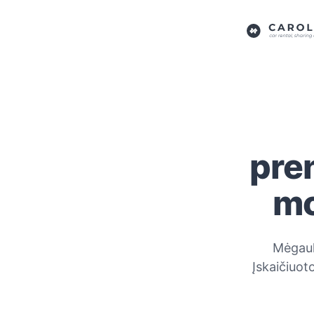
pre
mo
Mėgauki
Įskaičiuot