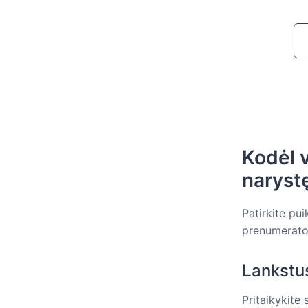
Kodėl 
narystę
Patirkite pu
prenumeratos
Lankstus
Pritaikykite