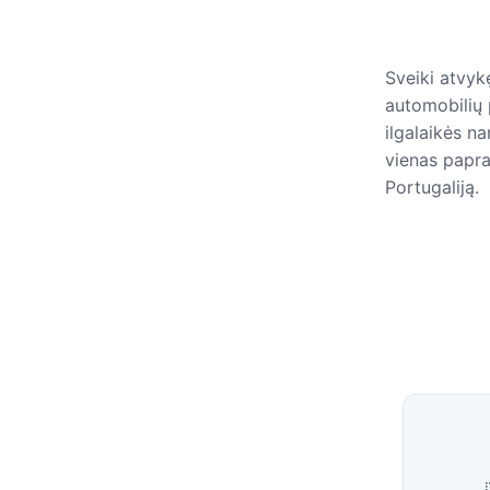
Sveiki atvyk
automobilių
ilgalaikės na
vienas papra
Portugaliją.
Galimo