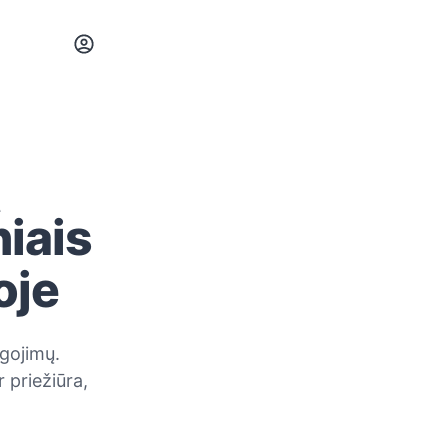
ų
iais
oje
igojimų.
 priežiūra,