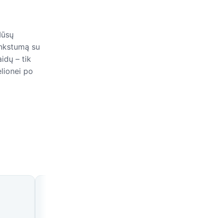
Mūsų
ankstumą su
idų – tik
elionei po