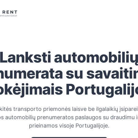
Lanksti automobili
numerata su savaitin
kėjimais Portugalij
tės transporto priemonės laisve be ilgalaikių įsipare
os automobilių prenumeratos paslaugos su draudimu ir
prieinamos visoje Portugalijoje.