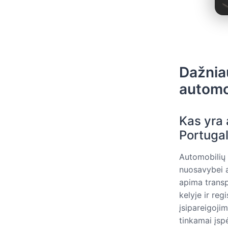
Dažnia
automo
Kas yra 
Portugal
Automobilių 
nuosavybei a
apima transp
kelyje ir reg
įsipareigoji
tinkamai įspė