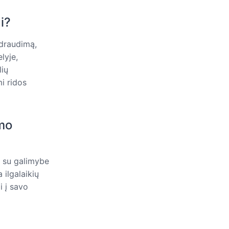
i?
draudimą,
lyje,
lių
i ridos
imo
 su galimybe
 ilgalaikių
i į savo