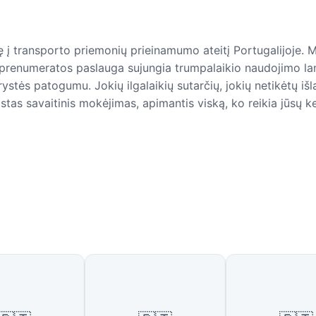
ę į transporto priemonių prieinamumo ateitį Portugalijoje. 
 prenumeratos paslauga sujungia trumpalaikio naudojimo l
rystės patogumu. Jokių ilgalaikių sutarčių, jokių netikėtų išla
stas savaitinis mokėjimas, apimantis viską, ko reikia jūsų k
s šalys