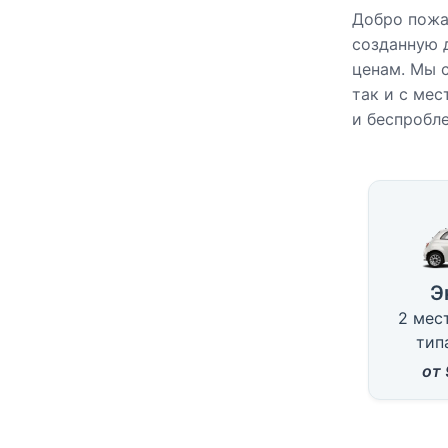
Добро пожа
созданную 
ценам. Мы 
так и с ме
и беспробл
Доступ
Э
2 мест
типа
от