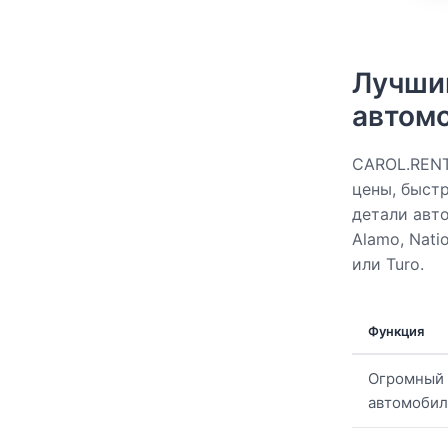
Лучший
автомо
CAROL.RENT
цены, быст
детали автом
Alamo, Natio
или Turo.
Функция
Огромный
автомоби