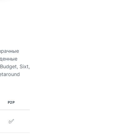
зрачные
жденные
Budget, Sixt,
Getaround
P2P
✅