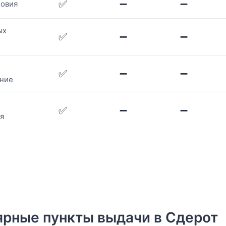
✅
➖
➖
ловия
ых
✅
➖
➖
✅
➖
➖
ние
✅
➖
➖
я
рные пункты выдачи в Сдерот