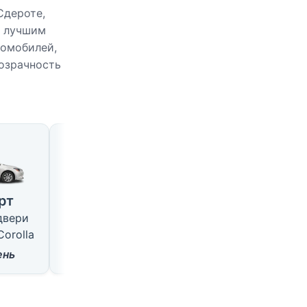
Сдероте,
о лучшим
томобилей,
розрачность
оте
Большой
SUV
4 места · 5 дверей
5 мест · 5 дверей
рт
типа VW Passat
типа Hyundai Tucso
 двери
от
18
$/день
от
22
$/день
Corolla
ень