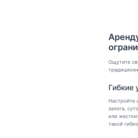
Аренду
огран
Ощутите св
традиционн
Гибкие 
Настройте 
залога, су
или жестки
такой гибко