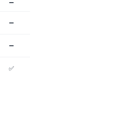
➖
➖
➖
✅