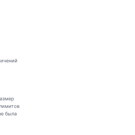
ничений
размер
 лимитов
не была