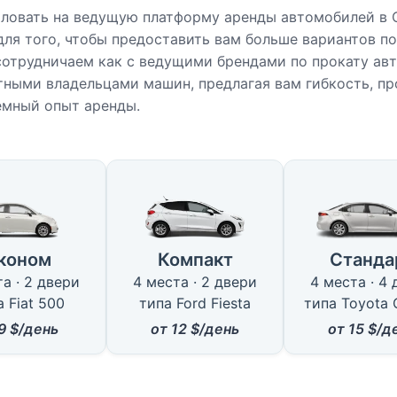
ловать на ведущую платформу аренды автомобилей в 
для того, чтобы предоставить вам больше вариантов п
сотрудничаем как с ведущими брендами по прокату ав
стными владельцами машин, предлагая вам гибкость, п
емный опыт аренды.
ные типы автомобилей в Сдер
коном
Компакт
Станда
а · 2 двери
4 места · 2 двери
4 места · 4
 Fiat 500
типа Ford Fiesta
типа Toyota 
9
$/день
от
12
$/день
от
15
$/д