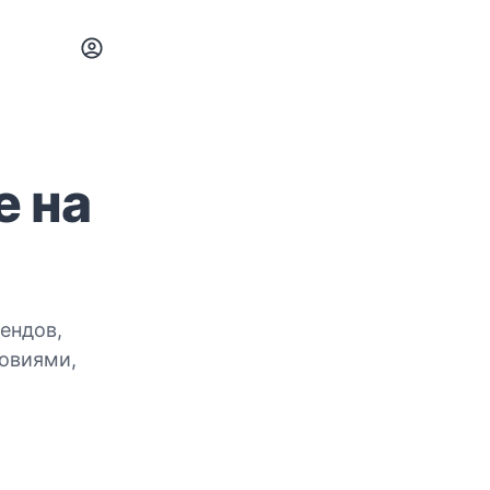
е на
ендов,
ловиями,