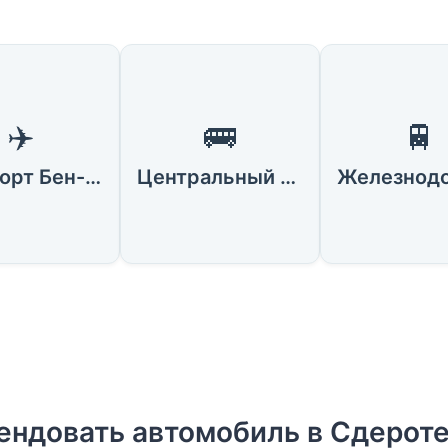
✈️
🚌
🚆
Аэропорт Бен-Гурион
Центральный автовокзал Сдерота
ендовать автомобиль в Сдерот