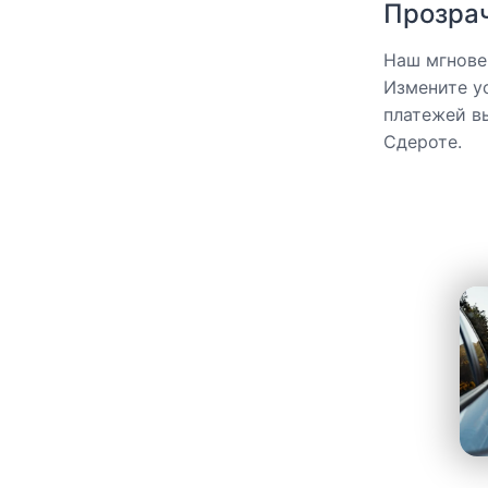
Прозра
Наш мгнове
Измените у
платежей в
Сдероте.