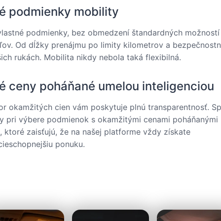
né podmienky mobility
 vlastné podmienky, bez obmedzení štandardných možností
ov. Od dĺžky prenájmu po limity kilometrov a bezpečnostn
šich rukách. Mobilita nikdy nebola taká flexibilná.
é ceny poháňané umelou inteligenciou
or okamžitých cien vám poskytuje plnú transparentnosť. Sp
dy pri výbere podmienok s okamžitými cenami poháňanými
u, ktoré zaisťujú, že na našej platforme vždy získate
cieschopnejšiu ponuku.