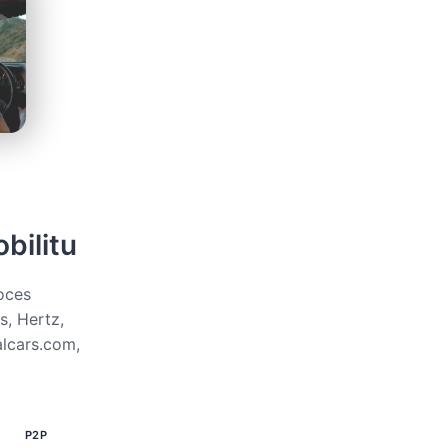
bilitu
oces
s, Hertz,
alcars.com,
P2P