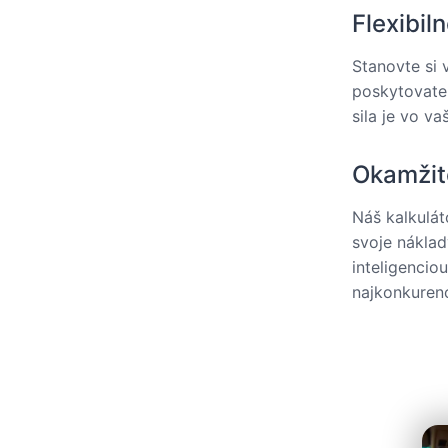
Flexibil
Stanovte si
poskytovateľ
sila je vo va
Okamžit
Náš kalkulát
svoje nákla
inteligencio
najkonkuren