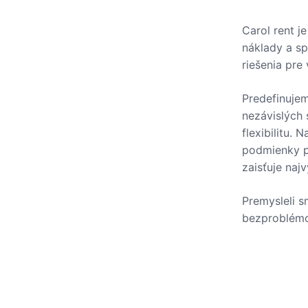
Carol rent j
náklady a sp
riešenia pre
Predefinuje
nezávislých 
flexibilitu.
podmienky p
zaisťuje naj
Premysleli s
bezproblémo