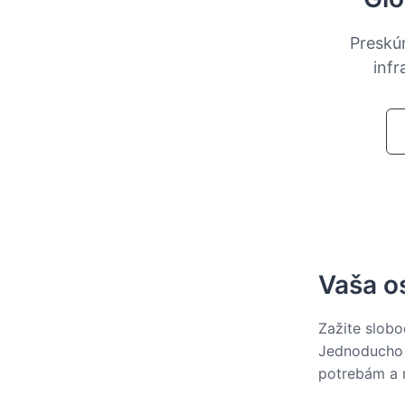
Preskú
inf
Vaša o
Zažite slobo
Jednoducho 
potrebám a 