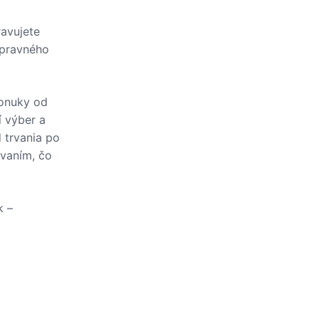
ravujete
opravného
ponuky od
í výber a
 trvania po
vaním, čo
k –