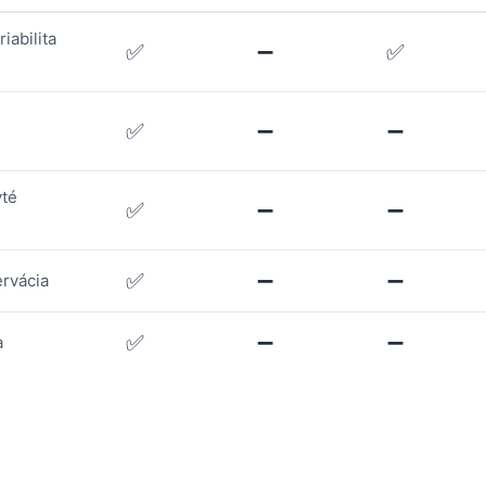
iabilita
✅
➖
✅
✅
➖
➖
yté
✅
➖
➖
✅
➖
➖
ervácia
✅
➖
➖
a