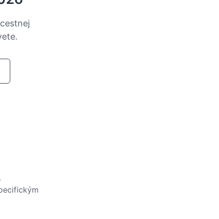
cestnej
ete.
.
pecifickým