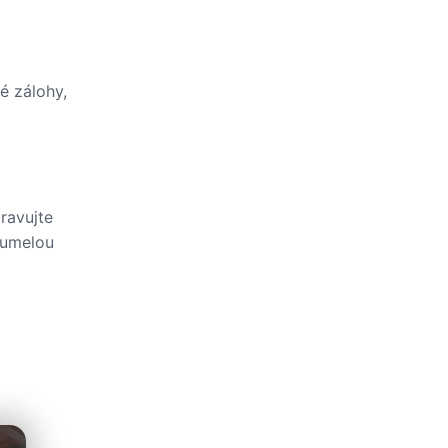
é zálohy,
ravujte
 umelou