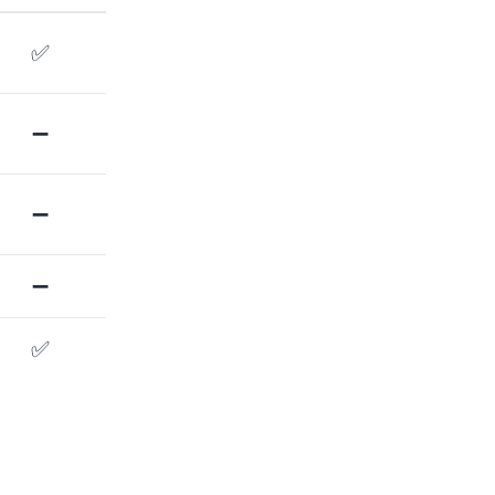
✅
➖
➖
➖
✅