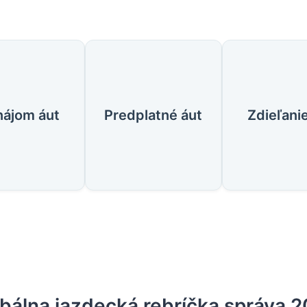
lužby
nájom áut
Predplatné áut
Zdieľanie
bálna jazdecká rebríčka správa 