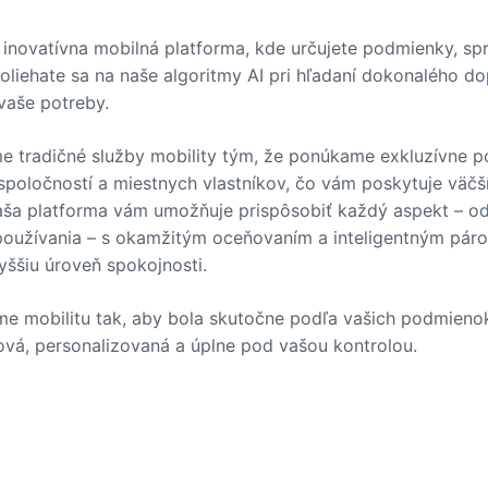
e inovatívna mobilná platforma, kde určujete podmienky, sp
oliehate sa na naše algoritmy AI pri hľadaní dokonalého d
 vaše potreby.
me tradičné služby mobility tým, že ponúkame exkluzívne 
spoločností a miestnych vlastníkov, čo vám poskytuje väčš
 Naša platforma vám umožňuje prispôsobiť každý aspekt – od
oužívania – s okamžitým oceňovaním a inteligentným páro
vyššiu úroveň spokojnosti.
me mobilitu tak, aby bola skutočne podľa vašich podmieno
vá, personalizovaná a úplne pod vašou kontrolou.