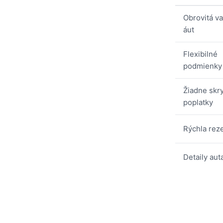
Obrovitá var
áut
Flexibilné
podmienky
Žiadne skr
poplatky
Rýchla rez
Detaily aut