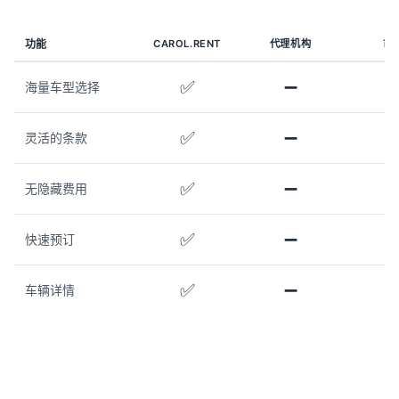
功能
CAROL.RENT
代理机构
市
✅
➖
海量车型选择
✅
➖
灵活的条款
✅
➖
无隐藏费用
✅
➖
快速预订
✅
➖
车辆详情