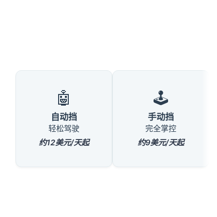
🤖
🕹️
自动挡
手动挡
轻松驾驶
完全掌控
约12美元/天起
约9美元/天起