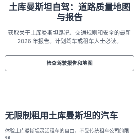
土库曼斯坦自驾：道路质量地图
与报告
获取关于土库曼斯坦路况、交通规则和安全的最新
2026 年报告。计划驾车或租车人士必读。
检查驾驶报告和地图
无限制租用土库曼斯坦的汽车
体验土库曼斯坦灵活租车的自由，不受传统租车公司的限
制。