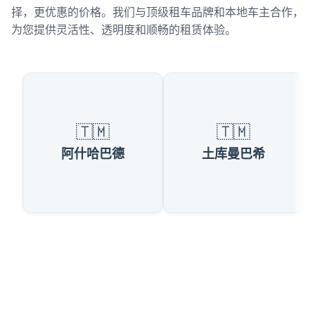
择，更优惠的价格。我们与顶级租车品牌和本地车主合作，
为您提供灵活性、透明度和顺畅的租赁体验。
土库曼斯坦热门城市
🇹🇲
🇹🇲
阿什哈巴德
土库曼巴希