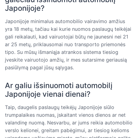
Japonijoje?
Japonijoje minimalus automobilio vairavimo amžius
yra 18 metų, tačiau kai kurie nuomos paslaugų teikėjai
gali reikalauti, kad vairuotojai būtų ne jaunesni nei 21
ar 25 metų, priklausomai nuo transporto priemonės
tipo. Su mūsų išmaniąja atrankos sistema tiesiog
įveskite vairuotojo amžių, ir mes sutarsime geriausią
pasiūlymą pagal jūsų sąlygas.
Ar galiu išsinuomoti automobilį
Japonijoje vienai dienai?
Taip, daugelis paslaugų teikėjų Japonijoje siūlo
trumpalaikes nuomas, įskaitant vienos dienos ar net
valandinę nuomą. Nesvarbu, ar jums reikia automobilio
verslo kelionei, greitam pabėgimui, ar tiesiog kelioms
valandoms važiavimo mieste, mūsų platformoje galite