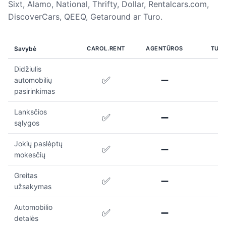
Sixt, Alamo, National, Thrifty, Dollar, Rentalcars.com,
DiscoverCars, QEEQ, Getaround ar Turo.
Savybė
CAROL.RENT
AGENTŪROS
TUR
Didžiulis
✅
➖
automobilių
pasirinkimas
Lanksčios
✅
➖
sąlygos
Jokių paslėptų
✅
➖
mokesčių
Greitas
✅
➖
užsakymas
Automobilio
✅
➖
detalės