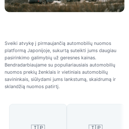
Sveiki atvykę į pirmaujančią automobilių nuomos
platformą Japonijoje, sukurtą suteikti jums daugiau
pasirinkimo galimybių už geresnes kainas.
Bendradarbiaujame su populiariausiais automobilių
nuomos prekių ženklais ir vietiniais automobilių
savininkais, siūlydami jums lankstumą, skaidrumą ir
sklandžią nuomos patirtį.
Populiariausi miestai Japonijoje
🇯🇵
🇯🇵