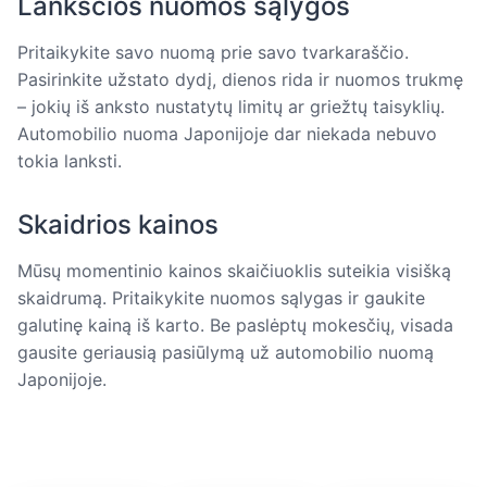
Lanksčios nuomos sąlygos
Pritaikykite savo nuomą prie savo tvarkaraščio.
Pasirinkite užstato dydį, dienos rida ir nuomos trukmę
– jokių iš anksto nustatytų limitų ar griežtų taisyklių.
Automobilio nuoma Japonijoje dar niekada nebuvo
tokia lanksti.
Skaidrios kainos
Mūsų momentinio kainos skaičiuoklis suteikia visišką
skaidrumą. Pritaikykite nuomos sąlygas ir gaukite
galutinę kainą iš karto. Be paslėptų mokesčių, visada
gausite geriausią pasiūlymą už automobilio nuomą
Japonijoje.