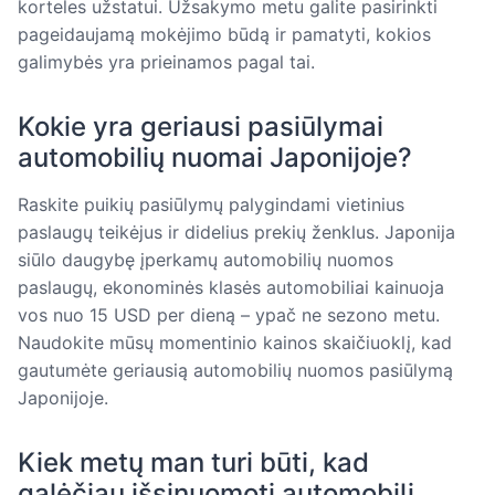
korteles užstatui. Užsakymo metu galite pasirinkti
pageidaujamą mokėjimo būdą ir pamatyti, kokios
galimybės yra prieinamos pagal tai.
Kokie yra geriausi pasiūlymai
automobilių nuomai Japonijoje?
Raskite puikių pasiūlymų palygindami vietinius
paslaugų teikėjus ir didelius prekių ženklus. Japonija
siūlo daugybę įperkamų automobilių nuomos
paslaugų, ekonominės klasės automobiliai kainuoja
vos nuo 15 USD per dieną – ypač ne sezono metu.
Naudokite mūsų momentinio kainos skaičiuoklį, kad
gautumėte geriausią automobilių nuomos pasiūlymą
Japonijoje.
Kiek metų man turi būti, kad
galėčiau išsinuomoti automobilį