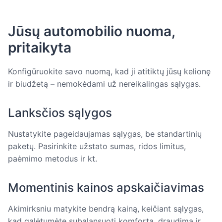
Jūsų automobilio nuoma,
pritaikyta
Konfigūruokite savo nuomą, kad ji atitiktų jūsų kelionę
ir biudžetą – nemokėdami už nereikalingas sąlygas.
Lanksčios sąlygos
Nustatykite pageidaujamas sąlygas, be standartinių
paketų. Pasirinkite užstato sumas, ridos limitus,
paėmimo metodus ir kt.
Momentinis kainos apskaičiavimas
Akimirksniu matykite bendrą kainą, keičiant sąlygas,
kad galėtumėte subalansuoti komfortą, draudimą ir