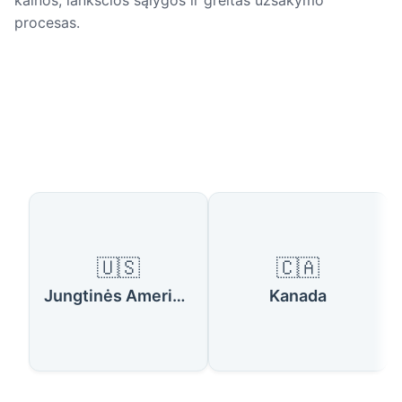
kainos, lanksčios sąlygos ir greitas užsakymo
procesas.
Galimos šalys
🇺🇸
🇨🇦
Jungtinės Amerikos Valstijos
Kanada