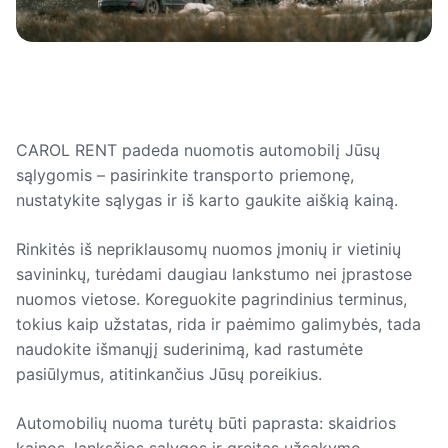
CAROL RENT padeda nuomotis automobilį Jūsų
sąlygomis – pasirinkite transporto priemonę,
nustatykite sąlygas ir iš karto gaukite aiškią kainą.
Rinkitės iš nepriklausomų nuomos įmonių ir vietinių
savininkų, turėdami daugiau lankstumo nei įprastose
nuomos vietose. Koreguokite pagrindinius terminus,
tokius kaip užstatas, rida ir paėmimo galimybės, tada
naudokite išmanųjį suderinimą, kad rastumėte
pasiūlymus, atitinkančius Jūsų poreikius.
Automobilių nuoma turėtų būti paprasta: skaidrios