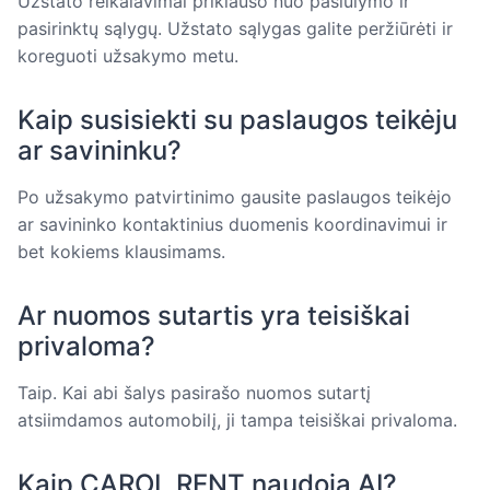
Užstato reikalavimai priklauso nuo pasiūlymo ir
pasirinktų sąlygų. Užstato sąlygas galite peržiūrėti ir
koreguoti užsakymo metu.
Kaip susisiekti su paslaugos teikėju
ar savininku?
Po užsakymo patvirtinimo gausite paslaugos teikėjo
ar savininko kontaktinius duomenis koordinavimui ir
bet kokiems klausimams.
Ar nuomos sutartis yra teisiškai
privaloma?
Taip. Kai abi šalys pasirašo nuomos sutartį
atsiimdamos automobilį, ji tampa teisiškai privaloma.
Kaip CAROL RENT naudoja AI?