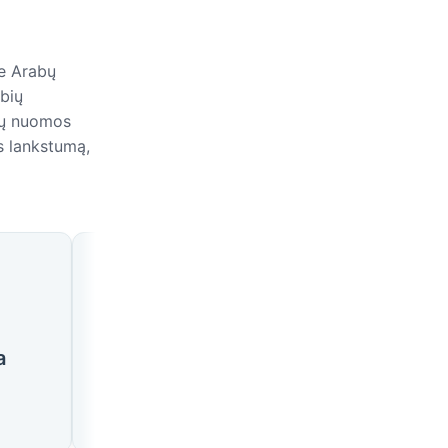
se Arabų
bių
lių nuomos
ms lankstumą,
bų Emyratuose
🇦🇪
🇦🇪
a
Al Ainas
Adžmanas