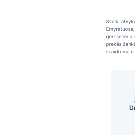
Sveiki atvyk
Emyratuose, 
geresnėmis k
prekės ženkla
skaidrumą ir
Populi
D