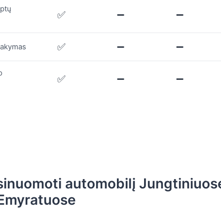
ėptų
✅
➖
➖
✅
➖
➖
sakymas
o
✅
➖
➖
šsinuomoti automobilį Jungtiniuos
Emyratuose