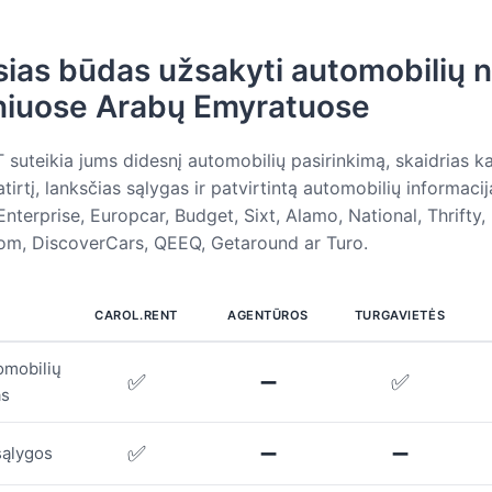
sias būdas užsakyti automobilių
niuose Arabų Emyratuose
uteikia jums didesnį automobilių pasirinkimą, skaidrias ka
rtį, lanksčias sąlygas ir patvirtintą automobilių informaciją
Enterprise, Europcar, Budget, Sixt, Alamo, National, Thrifty, 
om, DiscoverCars, QEEQ, Getaround ar Turo.
CAROL.RENT
AGENTŪROS
TURGAVIETĖS
omobilių
✅
➖
✅
as
✅
➖
➖
sąlygos