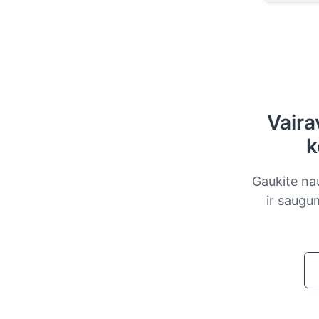
Vaira
k
Gaukite nau
ir saugu