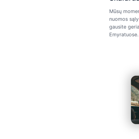
Mūsų momenti
nuomos sąlyg
gausite geri
Emyratuose.