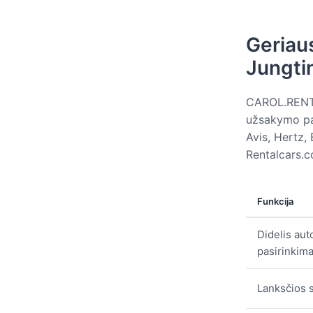
Geriau
Jungti
CAROL.RENT s
užsakymo pati
Avis, Hertz, 
Rentalcars.c
Funkcija
Didelis aut
pasirinkim
Lanksčios 