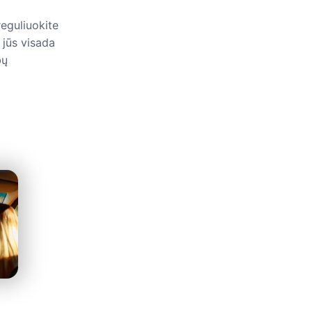
eguliuokite
 jūs visada
bų