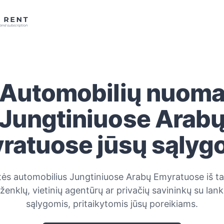
Automobilių nuom
Jungtiniuose Arab
ratuose jūsų sąlyg
s automobilius Jungtiniuose Arabų Emyratuose iš ta
ženklų, vietinių agentūrų ar privačių savininkų su lan
sąlygomis, pritaikytomis jūsų poreikiams.