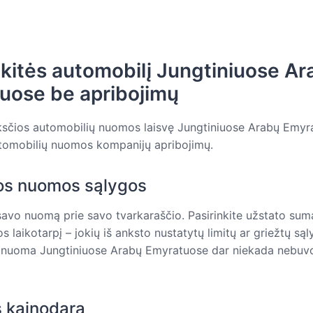
itės automobilį Jungtiniuose Ar
uose be apribojimų
nksčios automobilių nuomos laisvę Jungtiniuose Arabų Emy
utomobilių nuomos kompanijų apribojimų.
os nuomos sąlygos
 savo nuomą prie savo tvarkaraščio. Pasirinkite užstato sum
s laikotarpį – jokių iš anksto nustatytų limitų ar griežtų sąl
 nuoma Jungtiniuose Arabų Emyratuose dar niekada nebuvo
s kainodara