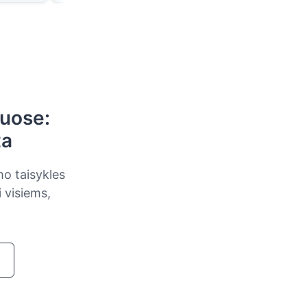
tuose:
ta
mo taisykles
 visiems,