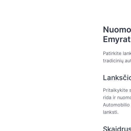
Nuomok
Emyrat
Patirkite la
tradicinių a
Lanksči
Pritaikykite
rida ir nuomo
Automobilio
lanksti.
Skaidru