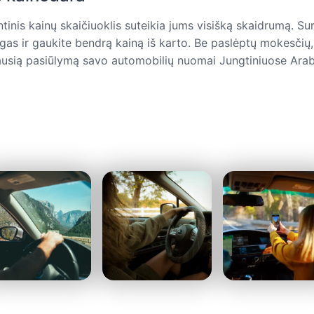
nis kainų skaičiuoklis suteikia jums visišką skaidrumą. Sur
as ir gaukite bendrą kainą iš karto. Be paslėptų mokesčių,
ausią pasiūlymą savo automobilių nuomai Jungtiniuose Ara