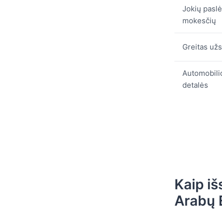
Jokių pasl
mokesčių
Greitas už
Automobili
detalės
Kaip i
Arabų 