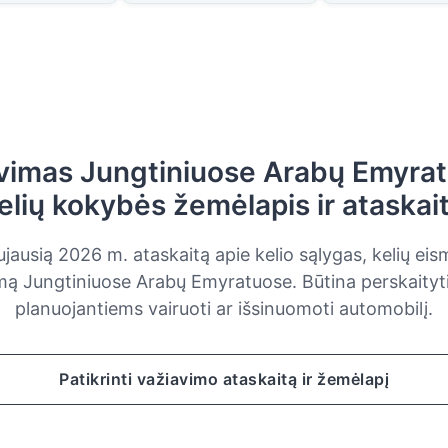
vimas Jungtiniuose Arabų Emyra
elių kokybės žemėlapis ir ataskai
jausią 2026 m. ataskaitą apie kelio sąlygas, kelių eis
mą Jungtiniuose Arabų Emyratuose. Būtina perskaityti
planuojantiems vairuoti ar išsinuomoti automobilį.
Patikrinti važiavimo ataskaitą ir žemėlapį