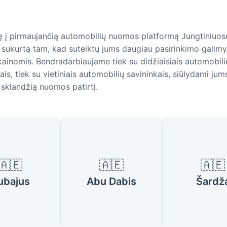
ę į pirmaujančią automobilių nuomos platformą Jungtiniuo
sukurtą tam, kad suteiktų jums daugiau pasirinkimo galimy
ainomis. Bendradarbiaujame tiek su didžiaisiais automobi
is, tiek su vietiniais automobilių savininkais, siūlydami ju
 sklandžią nuomos patirtį.
ariausi miestai Jungtiniuose Ara
🇦🇪
🇦🇪
🇦🇪
ubajus
Abu Dabis
Šardž