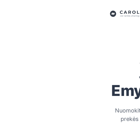
Emy
Nuomokitė
prekės 