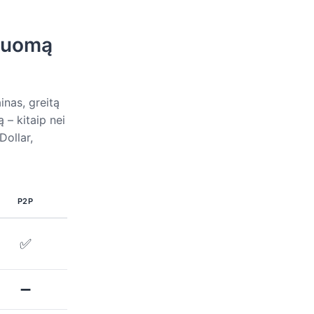
 nuomą
inas, greitą
 – kitaip nei
Dollar,
P2P
✅
➖