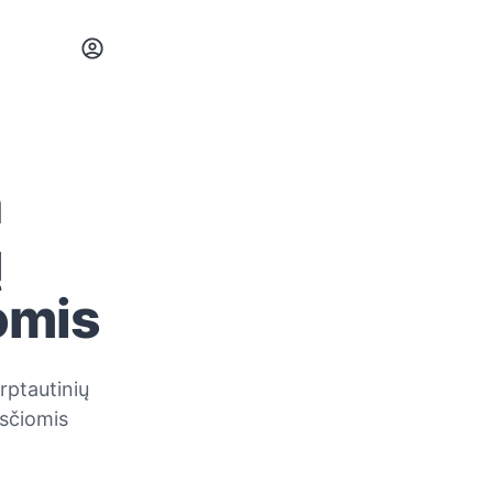
a
ų
omis
rptautinių
ksčiomis