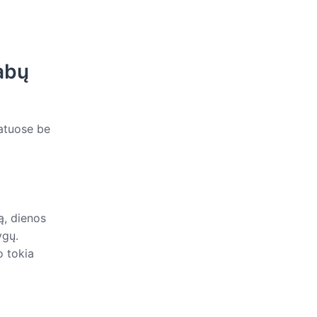
abų
ratuose be
ą, dienos
ygų.
 tokia