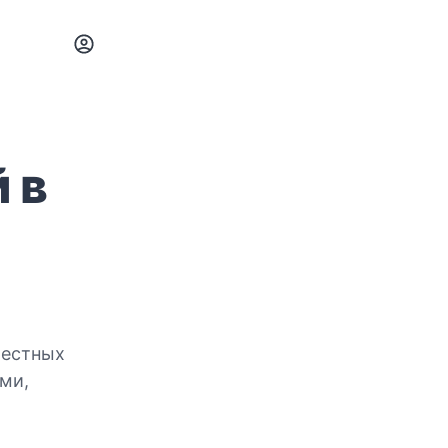
 в
местных
ми,