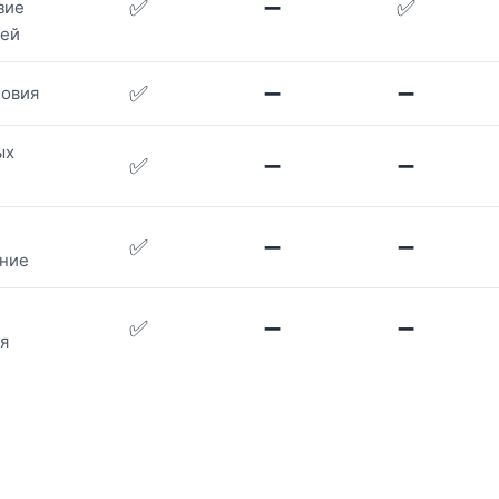
✅
➖
✅
зие
лей
✅
➖
➖
ловия
ых
✅
➖
➖
✅
➖
➖
ние
✅
➖
➖
я