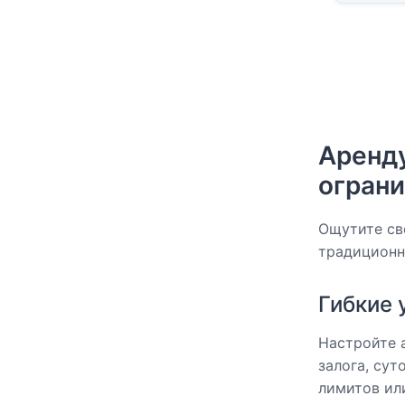
Аренду
огран
Ощутите св
традиционн
Гибкие 
Настройте 
залога, су
лимитов ил