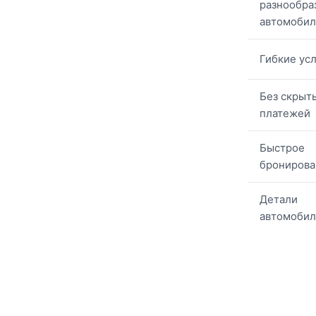
разнообра
автомоби
Гибкие ус
Без скрыт
платежей
Быстрое
бронирова
Детали
автомобил