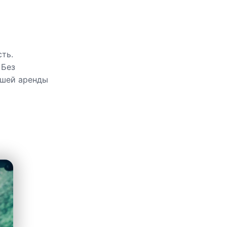
ть.
 Без
ашей аренды