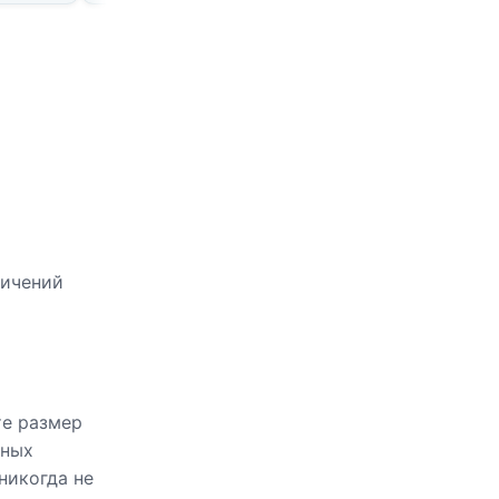
ничений
те размер
нных
никогда не