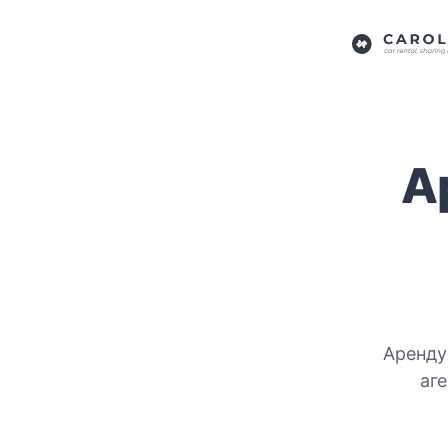
А
Аренду
аг