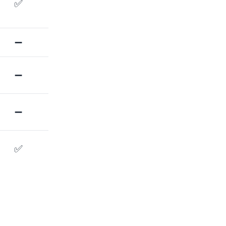
✅
➖
➖
➖
✅