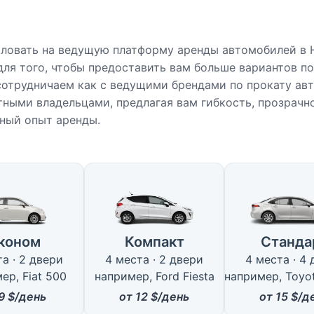
ловать на ведущую платформу аренды автомобилей в 
для того, чтобы предоставить вам больше вариантов п
сотрудничаем как с ведущими брендами по прокату ав
тными владельцами, предлагая вам гибкость, прозрачн
ный опыт аренды.
ные типы автомобилей в Нагар
коном
Компакт
Станда
а · 2 двери
4 места · 2 двери
4 места · 4
ер, Fiat 500
например, Ford Fiesta
например, Toyot
9
$/день
от
12
$/день
от
15
$/д