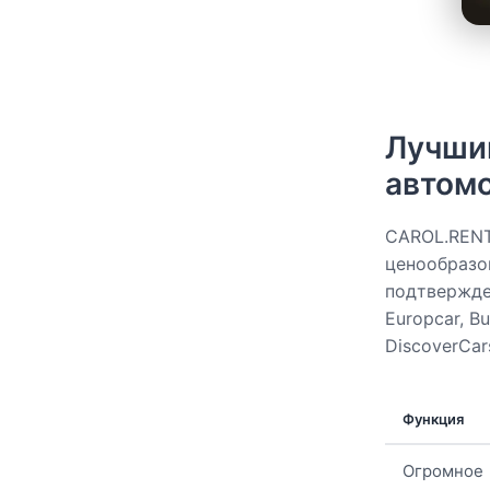
Лучший
автомо
CAROL.RENT
ценообразо
подтвержден
Europcar, Bud
DiscoverCar
Функция
Огромное