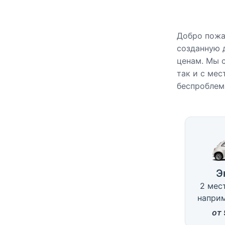
Добро пожа
созданную 
ценам. Мы 
так и с мес
беспроблем
Доступ
Э
2 мест
наприм
от