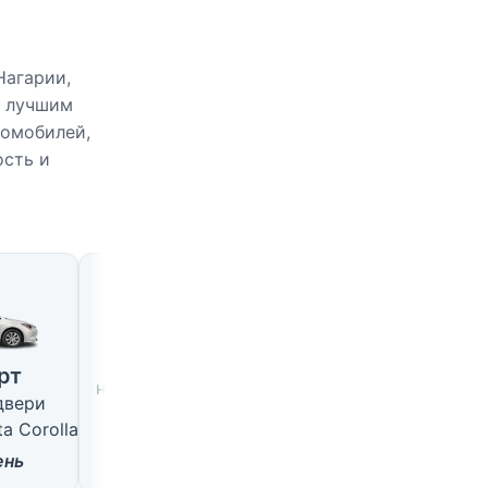
Нагарии,
о лучшим
томобилей,
ость и
ии
Большой
Внедорожник
4 места · 5 дверей
5 мест · 5 дверей
рт
например, VW Passat
например, Hyundai Tu
 двери
от
18
$/день
от
22
$/день
a Corolla
ень