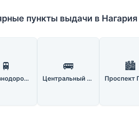
рные пункты выдачи в Нагария
🚆
🚌
🏙️
Железнодорожная станция Нагария
Центральный автовокзал Нагарии